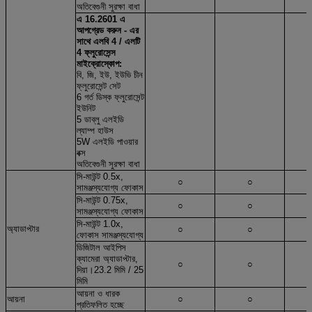
অতিবেগুনী সুরক্ষা বাধা
এ 16.2601 এ
আপগ্রেড করুন - এর
সাথে এলবি 4 / এলটি
4 ফ্লুরোসেন্স
মাইক্রোস্কোপ:
বি, জি, ইউ, ইউভি চীন
ফ্লুরোসেন্ট সেট
6 গর্ত ডিস্ক ফ্লুরোসেন্ট
ইউনিট
5 ডাব্লু এলইডি
ল্যাম্প হাউস
5W এলইডি পাওয়ার
বক্স
অতিবেগুনী সুরক্ষা বাধা
সি-মাউন্ট 0.5x,
○
○
সামঞ্জস্যযোগ্য ফোকাস
সি-মাউন্ট 0.75x,
○
○
সামঞ্জস্যযোগ্য ফোকাস
সি-মাউন্ট 1.0x,
অ্যাডাপ্টার
○
○
ফোকাস সামঞ্জস্যযোগ্য
ডিজিটাল আইপিস
ক্যামেরা অ্যাডাপ্টার,
○
○
দিয়া।23.2 মিমি / 25
মিমি
আয়না ও ধারক
আয়না
○
○
প্রতিফলিত হচ্ছে