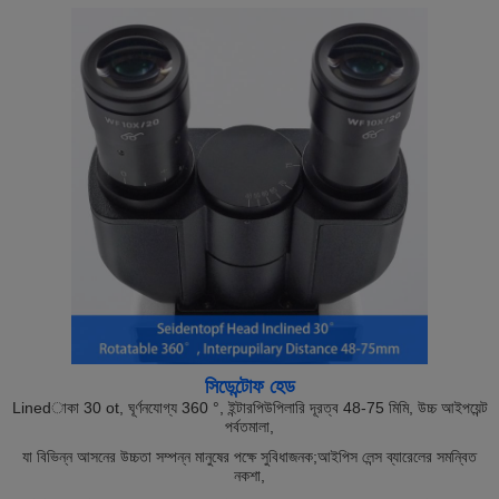
সিডেন্টোফ হেড
Linedাকা 30 ot, ঘূর্ণনযোগ্য 360 °, ইন্টারপিউপিলারি দূরত্ব 48-75 মিমি, উচ্চ আইপয়েন্ট
পর্বতমালা,
যা বিভিন্ন আসনের উচ্চতা সম্পন্ন মানুষের পক্ষে সুবিধাজনক;আইপিস লেন্স ব্যারেলের সমন্বিত
নকশা,