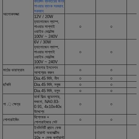
বহিরঙ্গন ব্যবহারের জন্য
পাওয়ার ব্যাংক সরবরাহ
সরবরাহ
আলোকসজ্জা
12V / 20W
হ্যালোজেন ল্যাম্প,
পাওয়ার সাপ্লাই
○
○
ওয়াইড ভোল্টেজ
100V ~ 240V
6V / 30W
হ্যালোজেন ল্যাম্প,
পাওয়ার সাপ্লাই
○
○
ওয়াইড ভোল্টেজ
100V ~ 240V
কোহলার ইলনেশন
মাঠের ডায়াফ্রাম
○
○
আপগ্রেড করুন
Dia.45 মিমি, নীল
○
○
ছাঁকনি
Dia.45 মিমি, সবুজ
○
○
Dia.45 মিমি, হলুদ
○
○
ডার্ক ফিল্ড কন্ডেনসার,
শুকনো, NA0.83-
গা .় ক্ষেত্র
○
○
0.91, 4x10x40x
উদ্দেশ্যে
বিশ্লেষক +
পোলারাইজিং
○
○
পোলারাইজার সেট
ইনফিনিটি প্ল্যান ফেজ
কনট্রাস্ট অবজেক্টিভ
10x + ফেজ কনট্রাস্ট