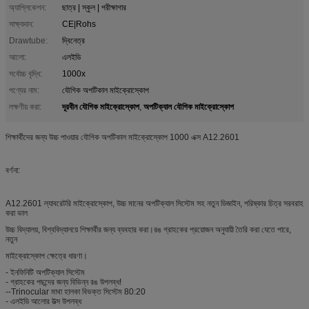
অ্যাপ্লিকেশন:
ছাত্র | স্কুল | পরীক্ষাগার
সাক্ষ্যদান:
CE|Rohs
Drawtube:
দ্বিনেত্র
আলো:
এলইডি
সর্বোচ্চ বৃদ্ধি:
1000x
পণ্যের নাম:
যৌগিক অপটিকাল মাইক্রোস্কোপ
দূরবীন যৌগিক মাইক্রোস্কোপ
অপটিক্যাল যৌগিক মাইক্রোস্কোপ
লক্ষণীয় করা:
,
শিক্ষার্থীদের জন্য উচ্চ পাওয়ার যৌগিক অপটিকাল মাইক্রোস্কোপ 1000 এক্স A12.2601
বর্ণনা:
A12.2601 ল্যাবরেটরি মাইক্রোস্কোপ, উচ্চ মানের অপটিক্যাল সিস্টেম সহ নতুন ডিজাইন, পরিষ্কার চিত্র সরবরাহ
করা ভাল
উচ্চ বিদ্যালয়, বিশ্ববিদ্যালয়ে শিক্ষার্থীর জন্য ব্যবহার করা।রঙ গ্রাহকের প্রয়োজন অনুযায়ী তৈরি করা যেতে পারে,
নতুন
মাইক্রোস্কোপ ক্ষেত্রে ধারণা।
- ইনফিনিটি অপটিক্যাল সিস্টেম
- গ্রাহকের পছন্দের জন্য বিভিন্ন রঙ উপলব্ধ!
--Trinocular মাথা হালকা বিভক্ত সিস্টেম 80:20
- এলইডি আলোর উত্স উপলব্ধ