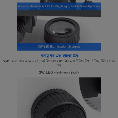
কনডেন্সার এবং হালকা উত্স
অ্যাবে কনডেনসার এনএ ২.২৫, আইরিস ডায়াফ্রাম, র্যাক এবং পিনিয়ন উপর / নিচে, ফিল্টার ধারক
সহ
3W-LED আলোকসজ্জার সিস্টেম