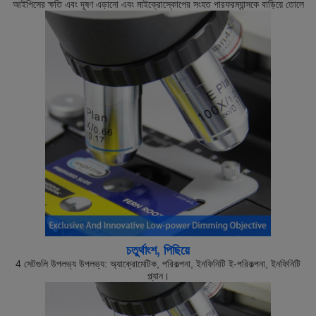
আইপিসের ক্ষতি এবং দূষণ এড়ানো এবং মাইক্রোস্কোপের সংহত পারফরম্যান্সকে বাড়িয়ে তোলে
চতুর্থাংশ, পিছিয়ে
4 সেটগুলি উপলভ্য উপলভ্য: অ্যাক্রোমেটিক, পরিকল্পনা, ইনফিনিটি ই-পরিকল্পনা, ইনফিনিটি
প্ল্যান।