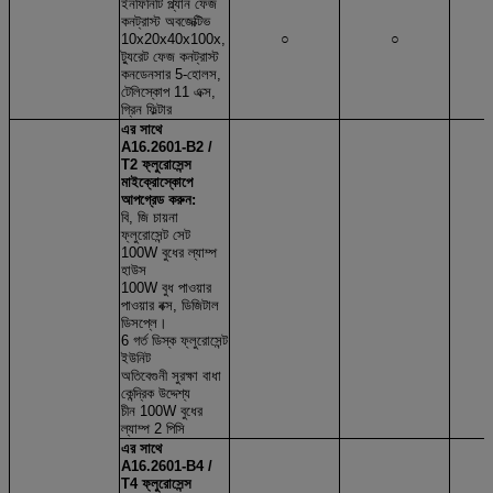
ইনফিনিটি প্ল্যান ফেজ
কনট্রাস্ট অবজেক্টিভ
10x20x40x100x,
○
○
ট্যুরেট ফেজ কনট্রাস্ট
কনডেনসার 5-হোলস,
টেলিস্কোপ 11 এক্স,
গ্রিন ফিল্টার
এর সাথে
A16.2601-B2 /
T2 ফ্লুরোসেন্স
মাইক্রোস্কোপে
আপগ্রেড করুন:
বি, জি চায়না
ফ্লুরোসেন্ট সেট
100W বুধের ল্যাম্প
হাউস
100W বুধ পাওয়ার
পাওয়ার বক্স, ডিজিটাল
ডিসপ্লে।
6 গর্ত ডিস্ক ফ্লুরোসেন্ট
ইউনিট
অতিবেগুনী সুরক্ষা বাধা
কেন্দ্রিক উদ্দেশ্য
চীন 100W বুধের
ল্যাম্প 2 পিসি
এর সাথে
A16.2601-B4 /
T4 ফ্লুরোসেন্স