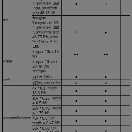
°, ঘূর্ণমানযোগ্য 360
●
○
Inter, ইন্টারপুপিলারি
দূরত্ব 48-75 মিমি
সিইডেন্টোফ
মাথা
ট্রিনোকুলার হেড 30
°, ঘূর্ণমানযোগ্য 360
°, ইন্টারপুপিলারি দূরত্ব
○
●
48-75 মিমি, হালকা
স্প্লিট ফিক্সড পি 20:
E80
ডাব্লুএফ 10x / 18
●●
●●
মিমি
আইপিস
ডাব্লুএফ 10 এক্স /
20 মিমি (উচ্চ
আইপিয়েন্ট)
চতুর্থাংশ, পিছিয়ে
●
●
নসপিস
কুইন্টুপল, পেছনের দিকে
○
○
4x / 0.1, ডাব্লুডি =
●
●
18.6 মিমি
10x / 0.25, ডাব্লুডি
●
●
= 6.5 মিমি
20x / 0.40, ডাব্লুডি
●
●
= 1.75 মিমি
অ্যাক্রোমেটিক উদ্দেশ্য
40x / 0.6 (এস),
●
●
ডাব্লুডি = 0.47 মিমি
60x / 0.80 (এস),
○
○