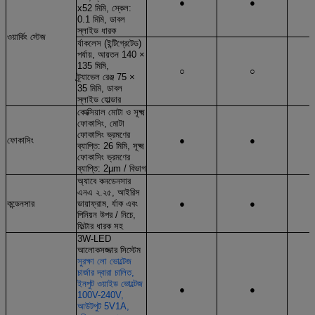
●
●
x52 মিমি, স্কেল:
0.1 মিমি, ডাবল
স্লাইড ধারক
ওয়ার্কিং স্টেজ
র্যাকলেস (ইন্টিগ্রেটেড)
পর্যায়, আয়তন 140 ×
135 মিমি,
○
○
ট্র্যাভেল রেঞ্জ 75 ×
35 মিমি, ডাবল
স্লাইড হোল্ডার
কোক্সিয়াল মোটা ও সূক্ষ্ম
ফোকাসিং, মোটা
ফোকাসিং ভ্রমণের
ফোকাসিং
●
●
ব্যাপ্তি: 26 মিমি, সূক্ষ্ম
ফোকাসিং ভ্রমণের
ব্যাপ্তি: 2µm / বিভাগ
অ্যাবে কনডেনসার
এনএ ২.২৫, আইরিস
কন্ডেনসার
ডায়াফ্রাম, র্যাক এবং
●
●
পিনিয়ন উপর / নিচে,
ফিল্টার ধারক সহ
3W-LED
আলোকসজ্জার সিস্টেম
সুরক্ষা লো ভোল্টেজ
চার্জার দ্বারা চালিত,
ইনপুট ওয়াইড ভোল্টেজ
●
●
100V-240V,
আউটপুট 5V1A,