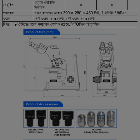
ওয়্যার ওয়াইন্ডিং
সংযুক্তি
○
○
ডিভাইস
প্যাকেজ
শক্ত কাগজের আকার 390 × 280 × 450 মিমি, 1 ইউনিট / সিটিএন
ওজন
মোট ওজন: 7.5 কেজি, নেট ওজন: 6.5 কেজি
বিঃদ্রঃ: "
●
"টেবিলের মধ্যে স্ট্যান্ডার্ড পোশাক রয়েছে,"
○
"Oচ্ছিক আনুষাঙ্গিক