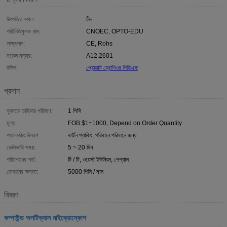
উৎপত্তি স্থল:
চীন
পরিচিতিমুলক নাম:
CNOEC, OPTO-EDU
সাক্ষ্যদান:
CE, Rohs
মডেল নম্বার:
A12.2601
দলিল:
প্রোডাক্ট ব্রোশিওর পিডিএফ
প্রদান
ন্যূনতম চাহিদার পরিমাণ:
1 পিসি
মূল্য:
FOB $1~1000, Depend on Order Quantity
প্যাকেজিং বিবরণ:
কার্টন প্যাকিং, পরিবহন পরিবহন জন্য
ডেলিভারি সময়:
5 ~ 20 দিন
পরিশোধের শর্ত:
টি / টি, ওয়েস্ট ইউনিয়ন, পেপ্যাল
যোগানের ক্ষমতা:
5000 পিসি / মাস
বিবরণ
কম্পাউন্ড অপটিক্যাল মাইক্রোস্কোপ