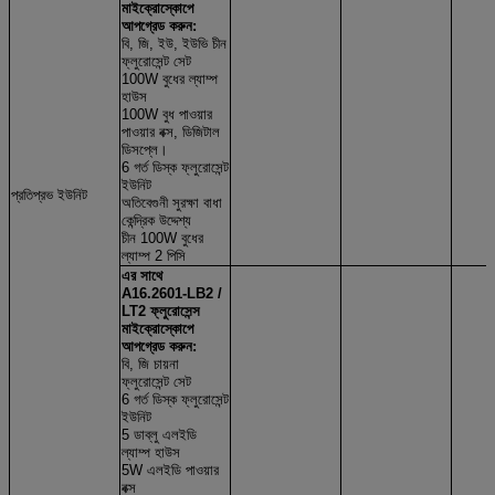
মাইক্রোস্কোপে
আপগ্রেড করুন:
বি, জি, ইউ, ইউভি চীন
ফ্লুরোসেন্ট সেট
100W বুধের ল্যাম্প
হাউস
100W বুধ পাওয়ার
পাওয়ার বক্স, ডিজিটাল
ডিসপ্লে।
6 গর্ত ডিস্ক ফ্লুরোসেন্ট
ইউনিট
প্রতিপ্রভ ইউনিট
অতিবেগুনী সুরক্ষা বাধা
কেন্দ্রিক উদ্দেশ্য
চীন 100W বুধের
ল্যাম্প 2 পিসি
এর সাথে
A16.2601-LB2 /
LT2 ফ্লুরোসেন্স
মাইক্রোস্কোপে
আপগ্রেড করুন:
বি, জি চায়না
ফ্লুরোসেন্ট সেট
6 গর্ত ডিস্ক ফ্লুরোসেন্ট
ইউনিট
5 ডাব্লু এলইডি
ল্যাম্প হাউস
5W এলইডি পাওয়ার
বক্স