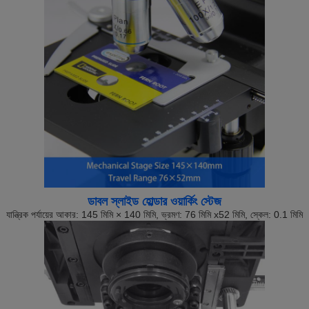
ডাবল স্লাইড হোল্ডার ওয়ার্কিং স্টেজ
যান্ত্রিক পর্যায়ের আকার: 145 মিমি × 140 মিমি, ভ্রমণ: 76 মিমি x52 মিমি, স্কেল: 0.1 মিমি