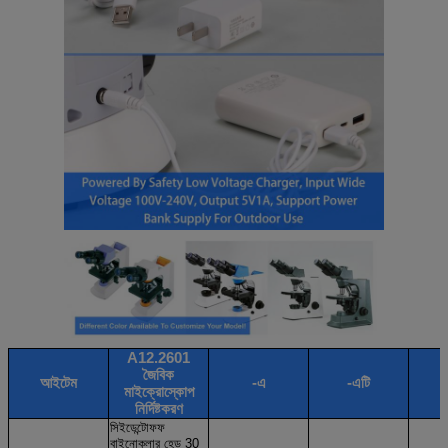
A12.2601
জৈবিক
আইটেম
-এ
-এটি
মাইক্রোস্কোপ
নির্দিষ্টকরণ
সিইডেন্টোফফ
বাইনোকুলার হেড 30