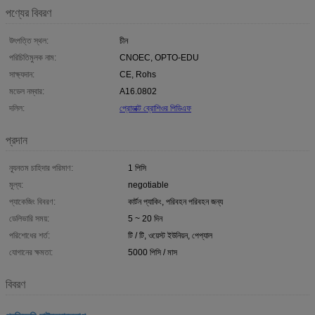
পণ্যের বিবরণ
উৎপত্তি স্থল:
চীন
পরিচিতিমুলক নাম:
CNOEC, OPTO-EDU
সাক্ষ্যদান:
CE, Rohs
মডেল নম্বার:
A16.0802
দলিল:
প্রোডাক্ট ব্রোশিওর পিডিএফ
প্রদান
ন্যূনতম চাহিদার পরিমাণ:
1 পিসি
মূল্য:
negotiable
প্যাকেজিং বিবরণ:
কার্টন প্যাকিং, পরিবহন পরিবহন জন্য
ডেলিভারি সময়:
5 ~ 20 দিন
পরিশোধের শর্ত:
টি / টি, ওয়েস্ট ইউনিয়ন, পেপ্যাল
যোগানের ক্ষমতা:
5000 পিসি / মাস
বিবরণ