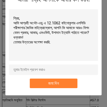
ক্ষমতা
90-240 ভি প্রশস্ত ভোল্টেজ
●
এডাপটার
সহজ সিসিডি অ্যাডাপ্টার
প্রতিচ্ছবি কিট
উত্তেজনাপূর্ণ সিস্টেম
বি (নীল) উত্তেজনাপূর্ণ হালকা ফিল্টার সিস্টেম EX490
●
DM510 BA515
জি (সবুজ) উত্তেজনাপূর্ণ হালকা ফিল্টার সিস্টেম EX545
●
DM580 BA590
হে (সাধারণ) হালকা সিস্টেম প্রেরণ
●
আলোর উৎস
100W HBO অতি উচ্চ-ভোল্টেজ গোলকসংক্রান্ত বুধ
●
বাতি
পাওয়ার বক্স
AC220V / 60Hz, ফিউজ 250V / 8A সঙ্গে
●
সুরক্ষা বাধা
অতিবেগুনী আলোর প্রতিরোধ বাধা
●
তেল
প্রতিপ্রভ বিনামূল্যে উদ্দেশ্য
●
জমা দিন
ঐচ্ছিক জিনিসপত্র
আইটেম নংঃ.
প্রতিচ্ছবি সংযুক্তি
ইউ ফিল্টার সিস্টেম
A57.0805-