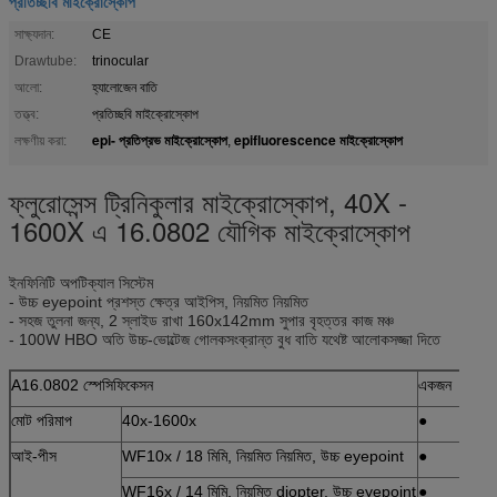
প্রতিচ্ছবি মাইক্রোস্কোপ
সাক্ষ্যদান:
CE
Drawtube:
trinocular
আলো:
হ্যালোজেন বাতি
তত্ত্ব:
প্রতিচ্ছবি মাইক্রোস্কোপ
epi- প্রতিপ্রভ মাইক্রোস্কোপ
epifluorescence মাইক্রোস্কোপ
লক্ষণীয় করা:
,
ফ্লুরোসেন্স ট্রিনিকুলার মাইক্রোস্কোপ, 40X -
1600X এ 16.0802 যৌগিক মাইক্রোস্কোপ
ইনফিনিটি অপটিক্যাল সিস্টেম
- উচ্চ eyepoint প্রশস্ত ক্ষেত্র আইপিস, নিয়মিত নিয়মিত
- সহজ তুলনা জন্য, 2 স্লাইড রাখা 160x142mm সুপার বৃহত্তর কাজ মঞ্চ
- 100W HBO অতি উচ্চ-ভোল্টেজ গোলকসংক্রান্ত বুধ বাতি যথেষ্ট আলোকসজ্জা দিতে
A16.0802 স্পেসিফিকেসন
একজন
মোট পরিমাপ
40x-1600x
●
আই-পীস
WF10x / 18 মিমি, নিয়মিত নিয়মিত, উচ্চ eyepoint
●
WF16x / 14 মিমি, নিয়মিত diopter, উচ্চ eyepoint
●