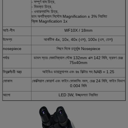
- সম্পূর্ণ বাম চিত্র,
- বিভক্ত চিত্র,
- ওভারল্যাপিং চিত্র,
ডান অপটিক্যাল সিস্টেম Magnification ± 3% নিয়মিত
ব্রিজ Magnfication 1x
আই-পীস
WF10X / 18mm
উদ্দেশ্য
আর্কটিক 4x, 10x, 40x (এস), 100x (এস, তেল)
nosepiece
পিছন দিকে চতুর্ভুজ Nosepiece
পর্যায়
ডাবল স্তর মেকানিক্যাল স্টেজ 132mm এক্স 142 মিমি, ভ্রমণ রেঞ্জ
75x40mm
বিদ্যুত্সঁচয়ী যন্ত্র
আইবিএ ডায়াফ্র্যাগম এবং রঙ ফিল্টার সহ NAB = 1.25
ফোকাস
কোক্সিয়াল কোয়ার্স এবং ফাইন ফোকাসিং নবস, রেঞ্জ 24 মিমি, ফাইন বিভাগ
0.004 মিমি
আলো
LED 3W, উজ্জ্বলতা নিয়মিত