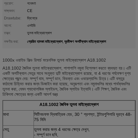
প্রয়োগ:
গবেষণা
সাক্ষ্যদান:
CE
Drawtube:
দ্বিনেত্র
আলো:
এলইডি
তত্ত্ব:
তুলনা মাইক্রোস্কোপ
প্রেরিত হালকা মাইক্রোস্কোপ
দূরবীক্ষণ অপটিক্যাল মাইক্রোস্কোপ
লক্ষণীয় করা:
,
1000x ওয়াইড ফিল্ড রিসার্চ ফরেনসিক তুলনা মাইক্রোস্কোপ A18.1002
A18.1002 জৈবিক তুলনা মাইক্রোস্কোপ, পাশাপাশি নমুনা বিশ্লেষণ করতে ব্যবহৃত হয়।
এটি
একটি অপটিক্যাল সেতুর সাথে সংযুক্ত দুটি মাইক্রোস্কোপ রয়েছে, যা 4 ধরণের পর্যবেক্ষণ দৃশ্য
ক্ষেত্রের পছন্দ দেয়: সম্পূর্ণ বাম, সম্পূর্ণ ডান, বিভক্ত এবং ওভারল্যাপিং চিত্র।
এটি বস্তুর
কাঠামো চিহ্নিত করার জন্য ডিজাইন করা হয়েছে, অনুরূপতা এবং নমুনাগুলির মধ্যে পার্থক্যগুলির
তুলনা করা, যেমন প্যাথোলজিক স্লাইডস, জৈবিক স্লাইড ইত্যাদি।
এটি শিক্ষণ, জৈবিক এবং
চিকিৎসা ক্ষেত্রের জন্য একটি আদর্শ যন্ত্র
A18.1002 জৈবিক তুলনা মাইক্রোস্কোপ
মাথা
সিটিনডফফ দ্বিমাত্রিক হেড, 30 ° প্রশস্ত, ইন্টারপুপিলারি দূরত্ব 48-
75 মিমি
সেতু
তুলনা করার জন্য 4 ধরনের ক্ষেত্র দেখুন,
- সম্পূর্ণ ডান ছবি,