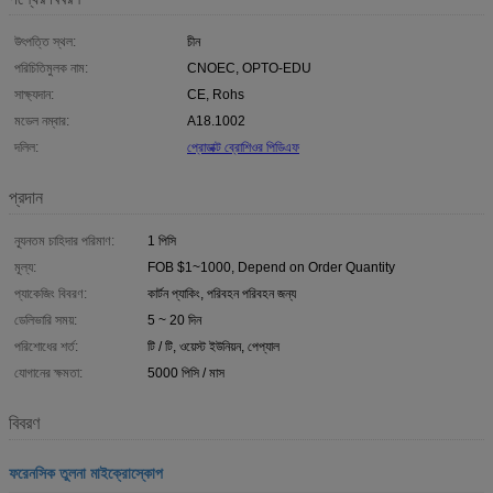
উৎপত্তি স্থল:
চীন
পরিচিতিমুলক নাম:
CNOEC, OPTO-EDU
সাক্ষ্যদান:
CE, Rohs
মডেল নম্বার:
A18.1002
দলিল:
প্রোডাক্ট ব্রোশিওর পিডিএফ
প্রদান
ন্যূনতম চাহিদার পরিমাণ:
1 পিসি
মূল্য:
FOB $1~1000, Depend on Order Quantity
প্যাকেজিং বিবরণ:
কার্টন প্যাকিং, পরিবহন পরিবহন জন্য
ডেলিভারি সময়:
5 ~ 20 দিন
পরিশোধের শর্ত:
টি / টি, ওয়েস্ট ইউনিয়ন, পেপ্যাল
যোগানের ক্ষমতা:
5000 পিসি / মাস
বিবরণ
ফরেনসিক তুলনা মাইক্রোস্কোপ