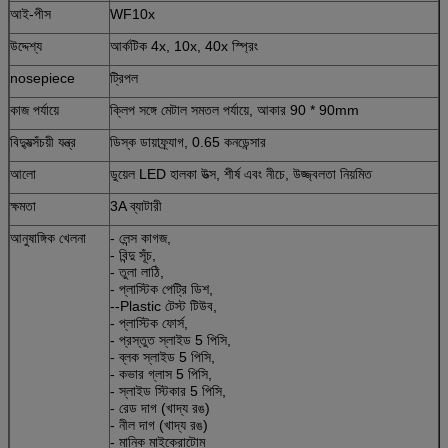
আই-পীস
WF10x
উদ্দেশ্য
আর্কটিক 4x, 10x, 40x স্প্রিং
nosepiece
ট্রিপল
কাজ পর্যায়ে
ক্লিপ সঙ্গে মেটাল সমতল পর্যায়ে, আকার 90 * 90mm
বিদ্যুত্সঁচয়ী যন্ত্র
ডিস্ক ডায়াফ্র্যাগ, 0.65 কনডেন্সার
আলো
ডুয়েল LED হালকা উত্স, শীর্ষ এবং নীচে, উজ্জ্বলতা নিয়মিত
ক্ষমতা
3A ব্যাটারী
আনুষাঙ্গিক খেলনা
- লেন্স কাগজ,
- বিন্দু সূঁচ,
- তুলা লাঠি,
- প্লাস্টিক পেট্রি ডিশ,
--Plastic টেস্ট টিউব,
- প্লাস্টিক ফোর্স,
- প্রস্তুত স্লাইড 5 পিসি,
- ব্লক স্লাইড 5 পিসি,
- কভার গ্লাস 5 পিসি,
- স্লাইড স্টিকার 5 পিসি,
- রেড দাগ (খাদ্য রঙ)
- নীল দাগ (খাদ্য রঙ)
- মানিক মাইক্রোটোম