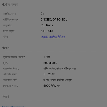
পণ্যের বিবরণ
উৎপত্তি স্থল:
চীন
পরিচিতিমুলক নাম:
CNOEC, OPTO-EDU
সাক্ষ্যদান:
CE, Rohs
মডেল নম্বার:
A11.1513
দলিল:
প্রোডাক্ট ব্রোশিওর পিডিএফ
প্রদান
ন্যূনতম চাহিদার পরিমাণ:
1 পিসি
মূল্য:
negotiable
প্যাকেজিং বিবরণ:
কার্টন প্যাকিং, পরিবহন পরিবহন জন্য
ডেলিভারি সময়:
5 ~ 20 দিন
পরিশোধের শর্ত:
টি / টি, ওয়েস্ট ইউনিয়ন, পেপ্যাল
যোগানের ক্ষমতা:
5000 পিসি / মাস
বিবরণ