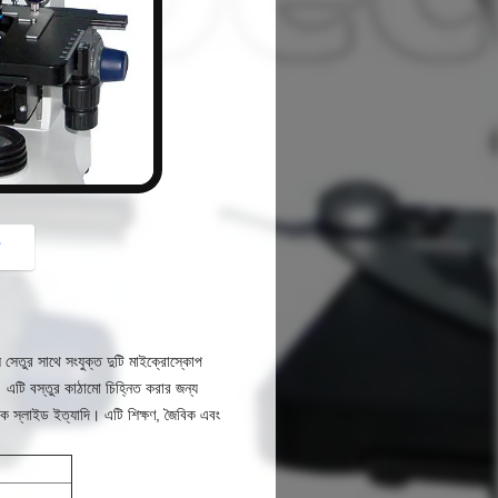
button
গ
সেতুর সাথে সংযুক্ত দুটি মাইক্রোস্কোপ
।
এটি বস্তুর কাঠামো চিহ্নিত করার জন্য
বিক স্লাইড ইত্যাদি।
এটি শিক্ষণ, জৈবিক এবং