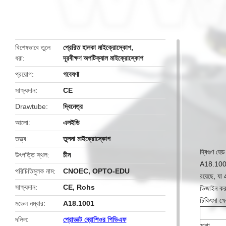
butto
বিশেষভাবে তুলে
প্রেরিত হালকা মাইক্রোস্কোপ
,
ধরা
দূরবীক্ষণ অপটিক্যাল মাইক্রোস্কোপ
প্রয়োগ
গবেষণা
সাক্ষ্যদান
CE
Drawtube
দ্বিনেত্র
আলো
এলইডি
তত্ত্ব
তুলনা মাইক্রোস্কোপ
দ্বিগুণ হ
উৎপত্তি স্থল
চীন
A18.1001 
পরিচিতিমুলক নাম
CNOEC, OPTO-EDU
রয়েছে, যা 
সাক্ষ্যদান
CE, Rohs
ডিজাইন করা
চিকিৎসা ক্ষ
মডেল নম্বার
A18.1001
দলিল
প্রোডাক্ট ব্রোশিওর পিডিএফ
মাথা