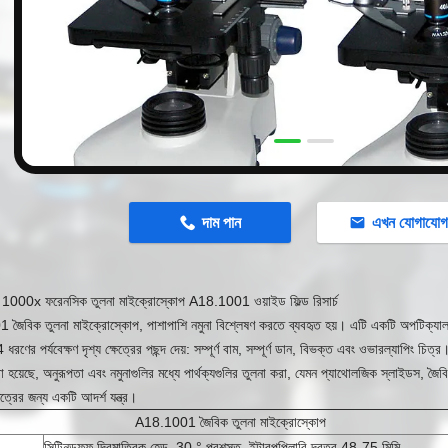
n
দাম পান
এখন যোগাযো
েড 1000x ফরেনসিক তুলনা মাইক্রোস্কোপ A18.1001 ওয়াইড ফিল্ড রিসার্চ
জৈবিক তুলনা মাইক্রোস্কোপ, পাশাপাশি নমুনা বিশ্লেষণ করতে ব্যবহৃত হয়।
এটি একটি অপটিক্যাল 
4 ধরণের পর্যবেক্ষণ দৃশ্য ক্ষেত্রের পছন্দ দেয়: সম্পূর্ণ বাম, সম্পূর্ণ ডান, বিভক্ত এবং ওভারল্যাপিং চিত্র
 হয়েছে, অনুরূপতা এবং নমুনাগুলির মধ্যে পার্থক্যগুলির তুলনা করা, যেমন প্যাথোলজিক স্লাইডস, জৈ
েত্রের জন্য একটি আদর্শ যন্ত্র।
A18.1001 জৈবিক তুলনা মাইক্রোস্কোপ
সিটিনডফফ দ্বিমাত্রিক হেড, 30 ° প্রশস্ত, ইন্টারপুপিলারি দূরত্ব 48-75 মিমি