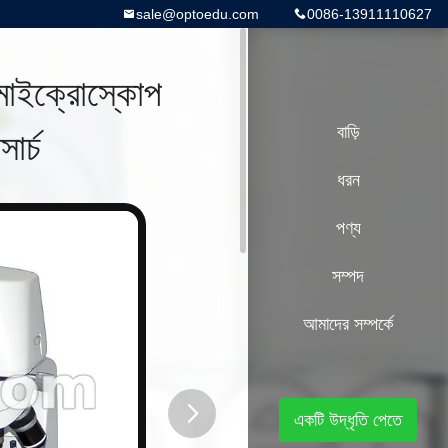
sale@optoedu.com
0086-13911110627
মাইক্রোস্কোপ
ার্চ
বাড়ি
ধরন
পণ্য
সম্পদ
আমাদের সম্পর্কে
একটি উদ্ধৃতি পেতে