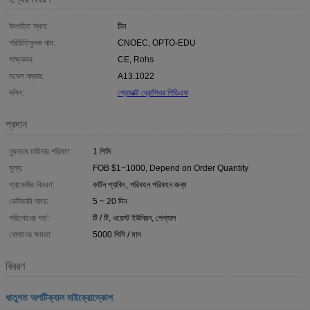
উৎপত্তি স্থল:
চীন
পরিচিতিমুলক নাম:
CNOEC, OPTO-EDU
সাক্ষ্যদান:
CE, Rohs
মডেল নম্বার:
A13.1022
দলিল:
প্রোডাক্ট ব্রোশিওর পিডিএফ
প্রদান
ন্যূনতম চাহিদার পরিমাণ:
1 পিসি
মূল্য:
FOB $1~1000, Depend on Order Quantity
প্যাকেজিং বিবরণ:
কার্টন প্যাকিং, পরিবহন পরিবহন জন্য
ডেলিভারি সময়:
5 ~ 20 দিন
পরিশোধের শর্ত:
টি / টি, ওয়েস্ট ইউনিয়ন, পেপ্যাল
যোগানের ক্ষমতা:
5000 পিসি / মাস
বিবরণ
ধাতুগত অপটিক্যাল মাইক্রোস্কোপ