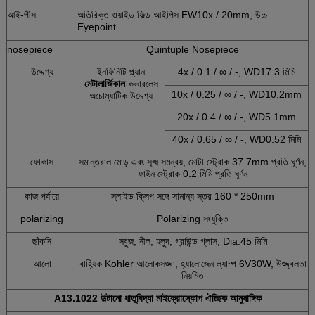
আই-পীস
অতিরিক্ত ওয়াইড ফিল্ড আইপিস EW10x / 20mm, উচ্চ
Eyepoint
nosepiece
Quintuple Nosepiece
উদ্দেশ্য
ইনফিনিটি প্ল্যান
4x / 0.1 / ∞ / -, WD17.3 মিমি
মেটালার্জিকাল
কভারলেস
10x / 0.25 / ∞ / -, WD10.2mm
অচোম্যাটিক উদ্দেশ্য
20x / 0.4 / ∞ / -, WD5.1mm
40x / 0.65 / ∞ / -, WD0.52 মিমি
ফোকাস
সমান্তরাল মোড় এবং সূক্ষ্ম সমন্বয়, মোটা স্ট্রোক 37.7mm প্রতি ঘূর্ণন,
ফাইন স্ট্রোক 0.2 মিমি প্রতি ঘূর্ণন
কাজ পর্যায়ে
স্লাইড ক্লিপ সঙ্গে সামান্য স্তর 160 * 250mm
polarizing
Polarizing সংযুক্তি
ছাঁকনি
সবুজ, নীল, হলুদ, গ্রাউন্ড গ্লাস, Dia.45 মিমি
আলো
বাহ্যিক Kohler আলোকসজ্জা, হ্যালোজেন ল্যাম্প 6V30W, উজ্জ্বলতা
নিয়মিত
A13.1022 উল্টানো ধাতুবিদ্যা মাইক্রোস্কোপ ঐচ্ছিক আনুষাঙ্গিক