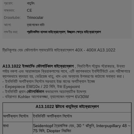
প্রয়োগ:
ধাতুবিৎ
সাক্ষ্যদান:
CE
Drawtube:
Trinocular
আলো:
হ্যালোজেন বাতি
প্রতিফলিত হালকা মাইক্রোস্কোপ
উজ্জ্বল ক্ষেত্র মাইক্রোস্কোপ
লক্ষণীয় করা:
,
ট্রিনিকুলার হেড মেটালার্নাল ল্যাবরেটরি মাইক্রোস্কোপ 40X - 400X A13.1022
A13.1022 ইনভার্টেড মেটালার্চিকাল মাইক্রোস্কোপ
, স্থিতিশীল স্ট্যান্ড স্ট্রাকচার, উন্নত
পর্যায় নকশা এবং আরামদায়ক ক্রিয়াকলাপের সাথে, এটি ব্যাপকভাবে ইনস্টিটিউটে এবং পরীক্ষাগারে
ব্যাপকভাবে ব্যবহৃত হয়, ভেরিয়েজ ধাতু, খাদ এবং অন্যান্য উপকরণের কাঠামো সনাক্ত করা।
- ইনফিনিটি অপটিক্যাল সিস্টেম সরবরাহ উচ্চ মানের অপটিক্যাল ইমেজ
- Eepepiece EW10x / 20 মিমি, উচ্চ Eyepoint
- ইনফিনিটি প্ল্যান
মেটালার্জিকাল
কভারলেস অচোম্যাটিক উদ্দেশ্য
- বহিরাগত Kohler আলোকসজ্জা, হ্যালোজেন ল্যাম্প 6V30W
A13.1022 উল্টানো ধাতুবিদ্যা মাইক্রোস্কোপ
অপটিক্যাল সিস্টেম
ইনফিনিটি অপটিক্যাল সিস্টেম
মাথা
Seidentopf ত্রৈমাসিক হেড, 30 ° ঝাঁকুনি, Interpupillary 48 ~
75 মিমি, Diopter নিয়মিত