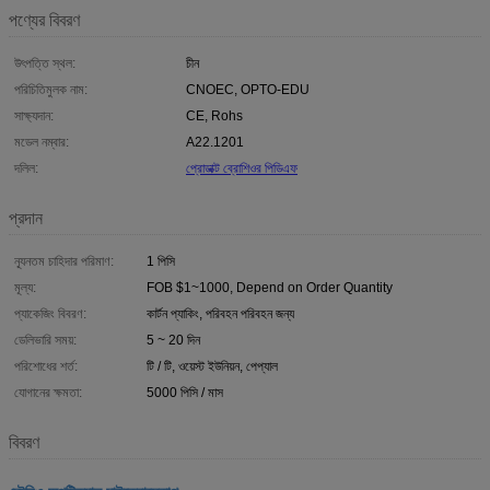
পণ্যের বিবরণ
উৎপত্তি স্থল:
চীন
পরিচিতিমুলক নাম:
CNOEC, OPTO-EDU
সাক্ষ্যদান:
CE, Rohs
মডেল নম্বার:
A22.1201
দলিল:
প্রোডাক্ট ব্রোশিওর পিডিএফ
প্রদান
ন্যূনতম চাহিদার পরিমাণ:
1 পিসি
মূল্য:
FOB $1~1000, Depend on Order Quantity
প্যাকেজিং বিবরণ:
কার্টন প্যাকিং, পরিবহন পরিবহন জন্য
ডেলিভারি সময়:
5 ~ 20 দিন
পরিশোধের শর্ত:
টি / টি, ওয়েস্ট ইউনিয়ন, পেপ্যাল
যোগানের ক্ষমতা:
5000 পিসি / মাস
বিবরণ