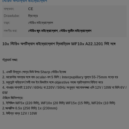
স্টেরিও অপটিক্যাল মাইক্রোস্কোপ
সাক্ষ্যদান:
CE
Drawtube:
দ্বিনেত্র
তত্ত্ব:
স্টেরিও মাইক্রোস্কোপ
স্টেরিও জুম মাইক্রোস্কোপ
স্টেরিও দূরবীন মাইক্রোস্কোপ
লক্ষণীয় করা:
,
10x স্টিরিও অপটিক্যাল মাইক্রোস্কোপ দ্বিমাত্রিক WF10x A22.1201 সিই সঙ্গে
স্ট্যান্ডার্ড সজ্জা:
1. একটি বিস্তৃত ক্ষেত্র ভিউ উপর Sharp স্টেরিও ইমেজ
2. ডায়োপ্টার সমন্বয় সঙ্গে বাম ocular-নল 5 ডিপি। Interpupillary দূরত্ব 55-75mm মধ্যে হয়
3. ডকুমেন্ট সন্নিবেশ শৈলী লক ইন ডিভাইস সঙ্গে objestive সহজ প্রতিস্থাপন নিশ্চিত করে
4. পাওয়ার সাপ্লাই 110V / 60Hz বা 220V / 50Hz সংযুক্ত আলোকসজ্জা এসি 12V / 10W বা ডিসি 6V /
6W
ঐচ্ছিক জিনিসপত্র:
1. ইপিজিস WF5x (220 মিমি), WF10x (20 মিমি) WF15x (15 মিমি), WF20x (10 মিমি)
2.অক্সাক্টিভ 0.5x (250 মিমি) 1x (230mm)
3. উদ্দীপ্ত বাল্ব 12V / 10W