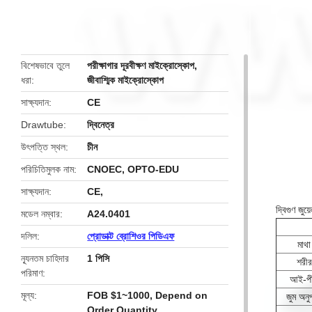
butto
বিশেষভাবে তুলে
পরীক্ষাগার দূরবীক্ষণ মাইক্রোস্কোপ
,
ধরা
জীবাশ্মিক মাইক্রোস্কোপ
সাক্ষ্যদান
CE
Drawtube
দ্বিনেত্র
উৎপত্তি স্থল
চীন
পরিচিতিমুলক নাম
CNOEC, OPTO-EDU
সাক্ষ্যদান
CE,
দ্বিগুণ জু
মডেল নম্বার
A24.0401
দলিল
প্রোডাক্ট ব্রোশিওর পিডিএফ
মাথা
ন্যূনতম চাহিদার
1 পিসি
শরীর
পরিমাণ
আই-প
মূল্য
FOB $1~1000, Depend on
জুম অনু
Order Quantity