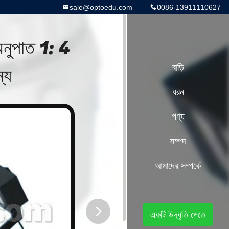
sale@optoedu.com
0086-13911110627
 অনুপাত 1: 4
্য
বাড়ি
ধরন
পণ্য
সম্পদ
আমাদের সম্পর্কে
একটি উদ্ধৃতি পেতে