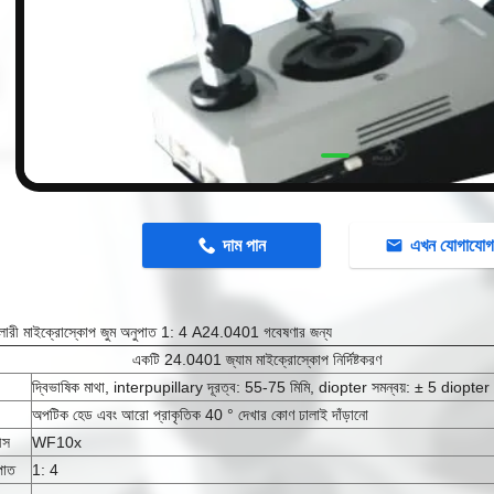
n
দাম পান
এখন যোগাযো
য়েলারী মাইক্রোস্কোপ জুম অনুপাত 1: 4 A24.0401 গবেষণার জন্য
একটি 24.0401 জ্যাম মাইক্রোস্কোপ নির্দিষ্টকরণ
দ্বিভাষিক মাথা, interpupillary দূরত্ব: 55-75 মিমি, diopter সমন্বয়: ± 5 diopter
অপটিক হেড এবং আরো প্রাকৃতিক 40 ° দেখার কোণ ঢালাই দাঁড়ানো
ীস
WF10x
পাত
1: 4