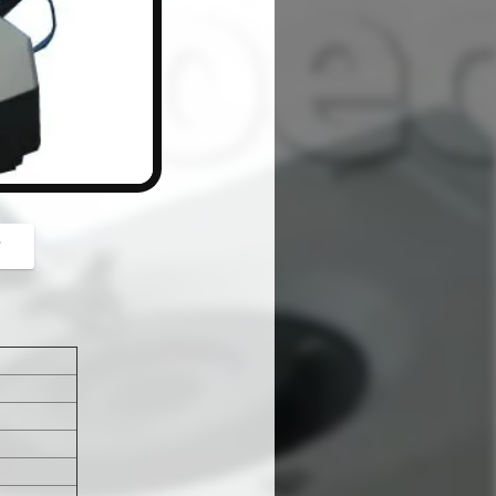
button
গ