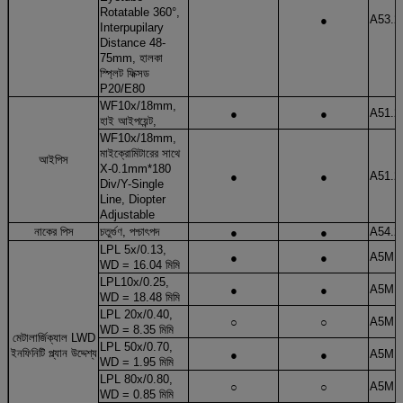
Rotatable 360°,
●
A53.2
Interpupilary
Distance 48-
75mm, হালকা
স্প্লিট ফিক্সড
P20/E80
WF10x/18mm,
●
●
A51.2
হাই আইপয়েন্ট,
WF10x/18mm,
মাইক্রোমিটারের সাথে
আইপিস
X-0.1mm*180
●
●
A51.2
Div/Y-Single
Line, Diopter
Adjustable
●
●
নাকের পিস
চতুর্গুণ, পশ্চাৎপদ
A54.2
LPL 5x
/
0.13,
●
●
A5M.2
WD = 16.04 মিমি
LPL10x
/
0.25,
●
●
A5M.2
WD = 18.48 মিমি
LPL 20x
/
0.40,
○
○
A5M.2
WD = 8.35 মিমি
মেটালার্জিক্যাল LWD
LPL 50x
/
0.70,
●
●
ইনফিনিটি প্ল্যান উদ্দেশ্য
A5M.2
WD = 1.95 মিমি
LPL 80x
/
0.80,
○
○
A5M.2
WD = 0.85 মিমি