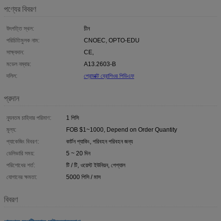
পণ্যের বিবরণ
উৎপত্তি স্থল:
চীন
পরিচিতিমুলক নাম:
CNOEC, OPTO-EDU
সাক্ষ্যদান:
CE,
মডেল নম্বার:
A13.2603-B
দলিল:
প্রোডাক্ট ব্রোশিওর পিডিএফ
প্রদান
ন্যূনতম চাহিদার পরিমাণ:
1 পিসি
মূল্য:
FOB $1~1000, Depend on Order Quantity
প্যাকেজিং বিবরণ:
কার্টন প্যাকিং, পরিবহন পরিবহন জন্য
ডেলিভারি সময়:
5 ~ 20 দিন
পরিশোধের শর্ত:
টি / টি, ওয়েস্ট ইউনিয়ন, পেপ্যাল
যোগানের ক্ষমতা:
5000 পিসি / মাস
বিবরণ