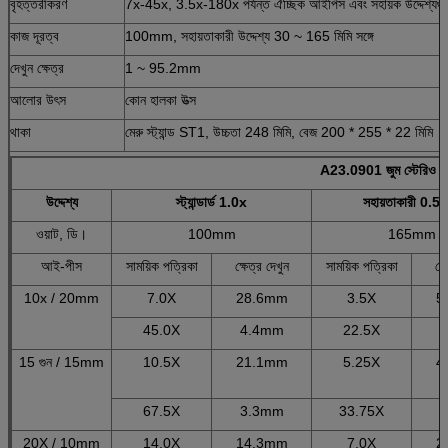
বৃহত্তরীকরণ
7x-45x, 3.5x-180x পর্যন্ত ঐচ্ছিক আইপিস এবং সহায়ক উদ্দেশ্যগু
কাজ দূরত্ব
100mm, সহায়তাকারী উদ্দেশ্য 30 ~ 165 মিমি সঙ্গে
দেখুন ক্ষেত্র
1 ~ 95.2mm
আলোর উৎস
কোন হালকা উত্স
থাকা
মেরু স্ট্যান্ড ST1, উচ্চতা 248 মিমি, বেজ 200 * 255 * 22 মিমি
A23.0901 জুম স্টেরিও ম
উদ্দেশ্য
স্ট্যান্ডার্ড 1.0x
সহায়তাকারী 0.5 এ
ওয়াট, ডি।
100mm
165mm
আই-পীস
সাময়িক পত্রিকা
ক্ষেত্র দেখুন
সাময়িক পত্রিকা
ক্ষ
10x / 20mm
7.0X
28.6mm
3.5X
5
45.0X
4.4mm
22.5X
15 গুন / 15mm
10.5X
21.1mm
5.25X
4
67.5X
3.3mm
33.75X
20X / 10mm
14.0X
14.3mm
7.0X
2