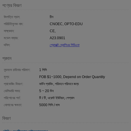
পণ্যের বিবরণ
উৎপত্তি স্থল:
চীন
পরিচিতিমুলক নাম:
CNOEC, OPTO-EDU
সাক্ষ্যদান:
CE,
মডেল নম্বার:
A23.0901
দলিল:
প্রোডাক্ট ব্রোশিওর পিডিএফ
প্রদান
ন্যূনতম চাহিদার পরিমাণ:
1 পিসি
মূল্য:
FOB $1~1000, Depend on Order Quantity
প্যাকেজিং বিবরণ:
কার্টন প্যাকিং, পরিবহন পরিবহন জন্য
ডেলিভারি সময়:
5 ~ 20 দিন
পরিশোধের শর্ত:
টি / টি, ওয়েস্ট ইউনিয়ন, পেপ্যাল
যোগানের ক্ষমতা:
5000 পিসি / মাস
বিবরণ