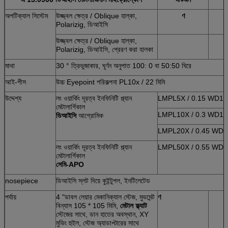
অপটিক্যাল সিস্টেম
উজ্জ্বল ক্ষেত্র / Oblique হাল্কা,
ণ
Polarizig, ডিআইসি
উজ্জ্বল ক্ষেত্র / Oblique হাল্কা,
Polarizig, ডিআইসি, প্রেরণ করা হালকা
মাথা
30 ° ত্রিভুজাকার, ঘূর্ণন অনুপাত 100: 0 বা 50:50 ঘিরে
আই-পীস
উচ্চ Eyepoint পরিকল্পনা PL10x / 22 মিমি
উদ্দেশ্য
লং ওয়ার্কিং দূরত্ব ইনফিনিটি প্ল্যান
LMPL5X / 0.15 WD1
মেটালার্গিকাল
LMPL10X / 0.3 WD1
ডিআইসি
আগ্রোমিক
LMPL20X / 0.45 WD
লং ওয়ার্কিং দূরত্ব ইনফিনিটি প্ল্যান
LMPL50X / 0.55 WD
মেটালার্গিকাল
সেমি-APO
nosepiece
ডিআইসি স্লট দিয়ে কুইন্টুপল, ইনটিলেটেড
পর্যায়
4 "ডাবল লেয়ার মেকানিক্যাল স্টেজ, মুভমেন্ট
ণ
বিন্যাস 105 * 105 মিমি,
মেটাল ফ্ল্যাট
স্টেজের সাথে, ডান হাতের অবস্থান, XY
মুভিং হুইল, স্টেজ অ্যাডাপ্টারের সাথে