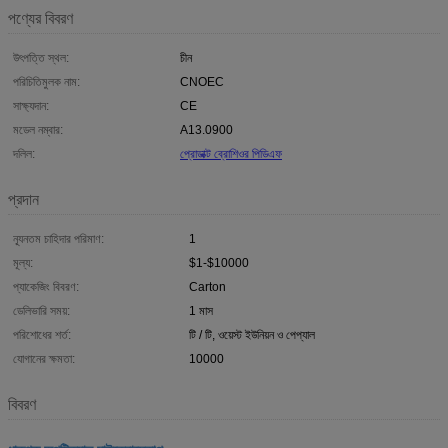
পণ্যের বিবরণ
উৎপত্তি স্থল:
চীন
পরিচিতিমুলক নাম:
CNOEC
সাক্ষ্যদান:
CE
মডেল নম্বার:
A13.0900
দলিল:
প্রোডাক্ট ব্রোশিওর পিডিএফ
প্রদান
ন্যূনতম চাহিদার পরিমাণ:
1
মূল্য:
$1-$10000
প্যাকেজিং বিবরণ:
Carton
ডেলিভারি সময়:
1 মাস
পরিশোধের শর্ত:
টি / টি, ওয়েস্ট ইউনিয়ন ও পেপ্যাল
যোগানের ক্ষমতা:
10000
বিবরণ