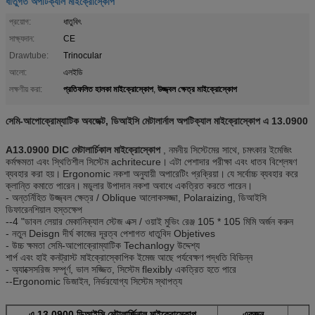
ধাতুগত অপটিক্যাল মাইক্রোস্কোপ
প্রয়োগ:
ধাতুবিৎ
সাক্ষ্যদান:
CE
Drawtube:
Trinocular
আলো:
এলইডি
প্রতিফলিত হালকা মাইক্রোস্কোপ
উজ্জ্বল ক্ষেত্র মাইক্রোস্কোপ
লক্ষণীয় করা:
,
সেমি-আপোক্রোম্যাটিক অবজেক্ট, ডিআইসি মেটালার্নাল অপটিক্যাল মাইক্রোস্কোপ এ 13.0900
A13.0900 DIC মেটালার্চিকাল মাইক্রোস্কোপ
, নমনীয় সিস্টেমের সাথে, চমৎকার ইমেজিং
কর্মক্ষমতা এবং স্থিতিশীল সিস্টেম achritecure।
এটা পেশাদার পরীক্ষা এবং ধাতব বিশ্লেষণ
ব্যবহার করা হয়।
Ergonomic নকশা অনুযায়ী অপারেটিং প্রক্রিয়া।
যে সর্বোচ্চ ব্যবহার করে
ক্লান্তি কমাতে পারেন।
মডুলার উপাদান নকশা অবাধে একত্রিত করতে পারেন।
- অন্তর্নিহিত উজ্জ্বল ক্ষেত্র / Oblique আলোকসজ্জা, Polaraizing, ডিআইসি
ডিফারেনশিয়াল হস্তক্ষেপ
--4 "ডাবল লেয়ার মেকানিক্যাল স্টেজ এক্স / ওয়াই মুভিং রেঞ্জ 105 * 105 মিমি অর্জন করুন
- নতুন Deisgn দীর্ঘ কাজের দূরত্ব পেশাগত ধাতুবিদ Objetives
- উচ্চ ক্ষমতা সেমি-আপোক্রোম্যাটিক Techanlogy উদ্দেশ্য
শার্প এবং হাই কনট্রাস্ট মাইক্রোস্কোপিক ইমেজ আছে পর্যবেক্ষণ পদ্ধতি বিভিন্ন
- অ্যাক্সেসরিজ সম্পূর্ণ, ভাল সজ্জিত, সিস্টেম flexibly একত্রিত হতে পারে
--Ergonomic ডিজাইন, নির্ভরযোগ্য সিস্টেম স্থাপত্য
এ 13.0900 ডিআইসি মেটালার্জিনাল মাইক্রোস্কোপ
একজন