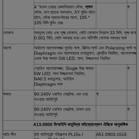
4 "ডাবল লেয়ার মেকানিক্যাল স্টেজ,
গ্লাস
ণ
স্টেজ, ডান হাতের অবস্থান, XY মুভিং হুইল
হুইল, স্টেজ অ্যাডাপ্টারের সাথে, 105 *
105 মিমি মুভিং রেঞ্জ
ফোকাস
সমতুল্য মোড় এবং সূক্ষ্ম ফোকাস, মোটা ফোকাস বিন্যাস 33 মিমি, সূক্ষ্ম মনোযো
0.001 মিমি, মোটা সমন্বয় বন্ধ এবং আঁটসাঁট পোশাক সমন্বয় সঙ্গে
আলো
আঠালো আলোকসজ্জা স্যুইচ সঙ্গে, ফিল্টার স্লট এবং Polarizing স্লট সঙ্গে,
Diaphragm এবং অ্যাপারচার ডায়াফ্র্যাগ, কেন্দ্রীয় নিয়মিত, আলোকসজ্জ
একক উচ্চ ক্ষমতা 5W LED, সাদা, উজ্জ্বলতা নিয়মিত
প্রেরিত আলোকসজ্জা, SIngle উচ্চ ক্ষমতা
ণ
5W LED, সাদা উজ্জ্বলতা নিয়মিত,
NA0.5 কনডেন্সার, আইরিস
Diaphragm সঙ্গে
ক্ষমতা
90-240V ওয়াইড ভোল্টেজ, এক ওয়ে
ণ
পাওয়ার আউটপুট
90-240V ওয়াইড ভোল্টেজ, ডাবল ওয়ে
ণ
পাওয়ার আউটপুট
A13.0900 ডিআইসি ধাতুবিদ্যা মাইক্রোস্কোপ ঐচ্ছিক আনুষাঙ্গিক
আই-পীস
হাই আইপয়েন্ট পরিকল্পনা PL15x /
A51.0903-1516