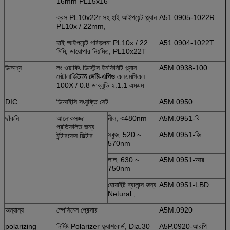
16mm PL15x16
ক্রস PL10x22r সহ হাই আইপয়েন্ট প্ল্যান
A51.0905-1022R
PL10x / 22mm,
হাই আইপয়েন্ট পরিকল্পনা PL10x / 22
A51.0904-1022T
মিমি, ডায়োপার নিয়মিত, PL10x22T
উদ্দেশ্য
লং ওয়ার্কিং ডিস্টেন্স ইনফিনিটি প্ল্যান
A5M.0938-100
মেটালার্জিਕਲ
সেমি-এপিও
এলএমপিএল
100X / 0.8 ডাব্লুডি ২.1.1 এমএম
DIC
ডিআইসি সংযুক্তি সেট
A5M.0950
ছাঁকনি
আলোকসজ্জা
নীল, <480nm
A5M.0951-বি
প্রতিফলিত জন্য
সবুজ, 520 ~
A5M.0951-জি
ইন্টারফেস ফিল্টার
570nm
লাল, 630 ~
A5M.0951-আর
750nm
হোয়াইট ব্যালান্স জন্য
A5M.0951-LBD
Netural ,.
অন্যান্য
স্পেসিমেন প্রেসার
A5M.0920
polarizing
নির্দিষ্ট Polarizer ফ্ল্যাশবোর্ড, Dia.30
A5P.0920-আরপি