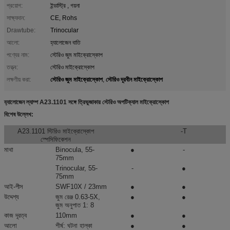
প্রয়োগ:
ইন্ডাস্ট্রি , গয়না
সাক্ষ্যদান:
CE, Rohs
Drawtube:
Trinocular
আলো:
হ্যালোজেন বাতি
পণ্যের নাম:
স্টেরিও জুম মাইক্রোস্কোপ
তত্ত্ব:
স্টেরিও মাইক্রোস্কোপ
স্টেরিও জুম মাইক্রোস্কোপ
স্টেরিও দূরবীন মাইক্রোস্কোপ
লক্ষণীয় করা:
,
হ্যালোজেন ল্যাম্প A23.1101 সঙ্গে ত্রিভুজাকার স্টেরিও অপটিক্যাল মাইক্রোস্কোপ
বিশেষ উল্লেখ:
A23.1101 স্টিরিও মাইক্রোস্কোপ
-T
স্পেসিফিকেশন
মাথা
Binocula, 55-
●
-
75mm
Trinocular, 55-
-
●
75mm
আই-পীস
SWF10X / 23mm
●
●
উদ্দেশ্য
জুম রেঞ্জ 0.63-5X,
●
●
জুম অনুপাত 1: 8
কাজ দূরত্ব
110mm
●
●
আলো
শীর্ষ: ঘটনা হাল্কা
●
●