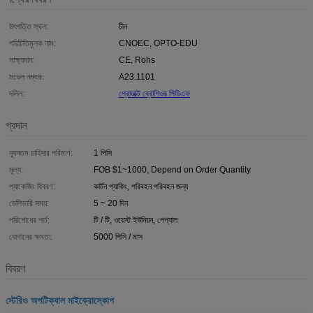
উৎপত্তি স্থল:
চীন
পরিচিতিমুলক নাম:
CNOEC, OPTO-EDU
সাক্ষ্যদান:
CE, Rohs
মডেল নম্বার:
A23.1101
দলিল:
প্রোডাক্ট ব্রোশিওর পিডিএফ
প্রদান
ন্যূনতম চাহিদার পরিমাণ:
1 পিসি
মূল্য:
FOB $1~1000, Depend on Order Quantity
প্যাকেজিং বিবরণ:
কার্টন প্যাকিং, পরিবহন পরিবহন জন্য
ডেলিভারি সময়:
5 ~ 20 দিন
পরিশোধের শর্ত:
টি / টি, ওয়েস্ট ইউনিয়ন, পেপ্যাল
যোগানের ক্ষমতা:
5000 পিসি / মাস
বিবরণ
স্টেরিও অপটিক্যাল মাইক্রোস্কোপ