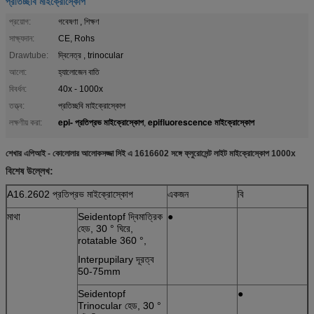
প্রতিচ্ছবি মাইক্রোস্কোপ
প্রয়োগ:
গবেষণা , শিক্ষণ
সাক্ষ্যদান:
CE, Rohs
Drawtube:
দ্বিনেত্র , trinocular
আলো:
হ্যালোজেন বাতি
বিবর্ধন:
40x - 1000x
তত্ত্ব:
প্রতিচ্ছবি মাইক্রোস্কোপ
epi- প্রতিপ্রভ মাইক্রোস্কোপ
epifluorescence মাইক্রোস্কোপ
লক্ষণীয় করা:
,
শেখার এপিআই - কোলোলার আলোকসজ্জা সিই এ 1616602 সঙ্গে ফ্লুরোসেন্ট লাইট মাইক্রোস্কোপ 1000x
বিশেষ উল্লেখ:
A16.2602 প্রতিপ্রভ মাইক্রোস্কোপ
একজন
বি
মাথা
Seidentopf দ্বিমাত্রিক
●
হেড, 30 ° ঘিরে,
rotatable 360 ​​°,
Interpupilary দূরত্ব
50-75mm
Seidentopf
●
Trinocular হেড, 30 °