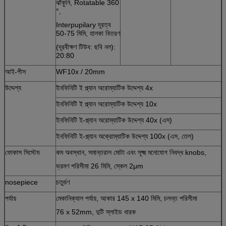
ঝাঁকুনি, Rotatable 360
​​°,
Interpupilary দূরত্ব
50-75 মিমি, হালকা বিতরণ
(দূরবীক্ষণ টিউব: ছবি নল):
20:80
আই-পীস
WF10x / 20mm
উদ্দেশ্য
ইনফিনিটি ই প্ল্যান অরোম্যাটিক উদ্দেশ্য 4x
ইনফিনিটি ই প্ল্যান অরোম্যাটিক উদ্দেশ্য 10x
ইনফিনিটি ই-প্ল্যান অরোম্যাটিক উদ্দেশ্য 40x (এস)
ইনফিনিটি ই-প্ল্যান অক্রোম্যাটিক উদ্দেশ্য 100x (এস, তেল)
ফোকাস সিস্টেম
কম অবস্থান, সমান্তরাল মোটা এবং সূক্ষ্ম মনোযোগ নিবদ্ধ knobs,
ভ্রমণ পরিসীমা 26 মিমি, স্কেল 2μm
nosepiece
চতুর্গুণ
পর্যায়
মেকানিক্যাল পর্যায়, আকার 145 x 140 মিমি, চলন্ত পরিসীমা
76 x 52mm, দুটি স্লাইড ধারক