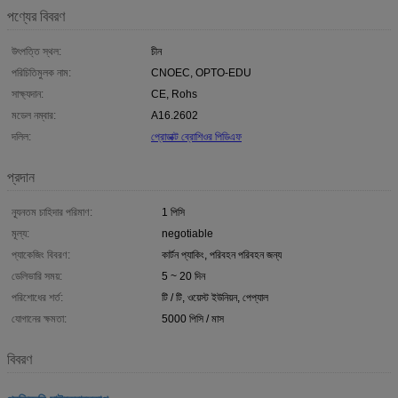
পণ্যের বিবরণ
উৎপত্তি স্থল:
চীন
পরিচিতিমুলক নাম:
CNOEC, OPTO-EDU
সাক্ষ্যদান:
CE, Rohs
মডেল নম্বার:
A16.2602
দলিল:
প্রোডাক্ট ব্রোশিওর পিডিএফ
প্রদান
ন্যূনতম চাহিদার পরিমাণ:
1 পিসি
মূল্য:
negotiable
প্যাকেজিং বিবরণ:
কার্টন প্যাকিং, পরিবহন পরিবহন জন্য
ডেলিভারি সময়:
5 ~ 20 দিন
পরিশোধের শর্ত:
টি / টি, ওয়েস্ট ইউনিয়ন, পেপ্যাল
যোগানের ক্ষমতা:
5000 পিসি / মাস
বিবরণ