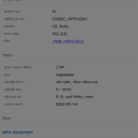
উৎপত্তি স্থল:
চীন
পরিচিতিমুলক নাম:
CNOEC, OPTO-EDU
সাক্ষ্যদান:
CE, Rohs
মডেল নম্বার:
A11.1111
দলিল:
প্রোডাক্ট ব্রোশিওর পিডিএফ
প্রদান
ন্যূনতম চাহিদার পরিমাণ:
1 পিসি
মূল্য:
negotiable
প্যাকেজিং বিবরণ:
কার্টন প্যাকিং, পরিবহন পরিবহন জন্য
ডেলিভারি সময়:
5 ~ 20 দিন
পরিশোধের শর্ত:
টি / টি, ওয়েস্ট ইউনিয়ন, পেপ্যাল
যোগানের ক্ষমতা:
5000 পিসি / মাস
বিবরণ
জৈবিক মাইক্রোস্কোপ