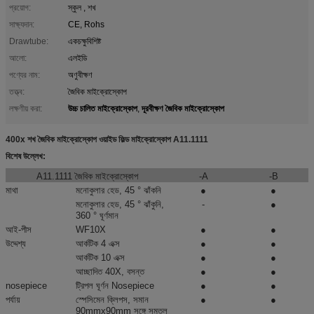
প্রয়োগ:
স্কুল , শখ
সাক্ষ্যদান:
CE, Rohs
Drawtube:
একচক্ষুবিশিষ্ট
আলো:
এলইডি
পণ্যের নাম:
অণুবীক্ষণ
তত্ত্ব:
জৈবিক মাইক্রোস্কোপ
উচ্চ চালিত মাইক্রোস্কোপ
দূরবীক্ষণ জৈবিক মাইক্রোস্কোপ
লক্ষণীয় করা:
,
400x শখ জৈবিক মাইক্রোস্কোপ ওয়াইড ফিল্ড মাইক্রোস্কোপ A11.1111
বিশেষ উল্লেখ:
A11.1111 জৈবিক মাইক্রোস্কোপ
-A
-B
মাথা
মনোকুলার হেড, 45 ° ঝাঁকনি
●
●
মনোকুলার হেড, 45 ° ঝাঁকুনি,
-
●
360 ° ঘূর্ণমান
আই-পীস
WF10X
●
●
উদ্দেশ্য
আর্কটিক 4 এক্স
●
●
আর্কটিক 10 এক্স
●
●
আচ্ছাদিত 40X, বসন্ত
●
●
nosepiece
ট্রিপল ঘূর্ণন Nosepiece
●
●
পর্যায়
স্পেসিমেন ক্লিপস, সমান
●
●
90mmx90mm সঙ্গে সমতল