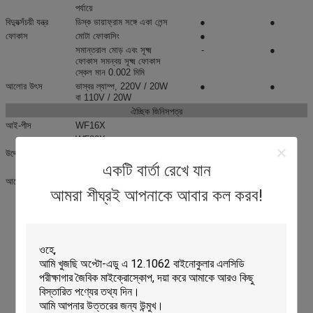
পর্যায়ে
বিদ্যুত্সঁচয়ী যন্ত্র
ডিস্ক ডায়াফ্রাম সঙ্গে একা লেন্স
●
●
ফোকাস
মোটা ফোকাসিং
●
সমান্তরাল মোড় এবং সূক্ষ্ম
-
●
ফোকাস সমন্বয় সূক্ষ্ম ফোকাস
স্কেল মান 0.002 মিমি
আলোর উৎস
ভাস্বর ল্যাম্প, 220V / 20W
●
●
বা 110V / 20W
ঐচ্ছিক জিনিসপত্র
আই-পীস
WF16X
WF20X
উদ্দেশ্য
আর্কটিক 20X
একটি বার্তা রেখে যান
আর্কটিক 60X (এস)
আলোর উৎস
এলইডি
আমরা শীঘ্রই আপনাকে আবার কল করব!