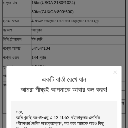
চক্রের হার
15f/s(USGA:2180*1024)
30f/s(GUXGA:800*600)
হালকা মডেল
4 মডেল: সাদা;সাদা+লাল;সাদা+হলুদ;সাদা+লাল+হলুদ
প্রকাশ
ম্যানুয়াল
পিসি ইন্টারফেস:
ইউএসবি
পণ্যের আকার
54*54*104
পণ্যের ওজন
144 গ্রাম
ক্যামেরার দূরত্ব
0-500 মি
কাজ তাপমাত্রা
-5 ডিগ্রি--50 ডিগ্রি
একটি বার্তা রেখে যান
প্যাকিং তালিকা
1.5M USB কেবল
আমরা শীঘ্রই আপনাকে আবার কল করব!
ম্যানুয়াল নির্দেশনা
সিডি (মাইক্রোস্কোপ অপারেশন, ইমেজ এডিট সফটওয়্যার এবং ড্রাইভার
সফটওয়্যার)