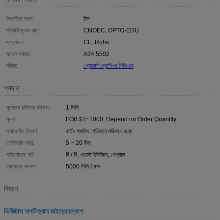
উৎপত্তি স্থল:
চীন
পরিচিতিমুলক নাম:
CNOEC, OPTO-EDU
সাক্ষ্যদান:
CE, Rohs
মডেল নম্বার:
A34.5502
দলিল:
প্রোডাক্ট ব্রোশিওর পিডিএফ
প্রদান
ন্যূনতম চাহিদার পরিমাণ:
1 পিসি
মূল্য:
FOB $1~1000, Depend on Order Quantity
প্যাকেজিং বিবরণ:
কার্টন প্যাকিং, পরিবহন পরিবহন জন্য
ডেলিভারি সময়:
5 ~ 20 দিন
পরিশোধের শর্ত:
টি / টি, ওয়েস্ট ইউনিয়ন, পেপ্যাল
যোগানের ক্ষমতা:
5000 পিসি / মাস
বিবরণ
ডিজিটাল অপটিক্যাল মাইক্রোস্কোপ