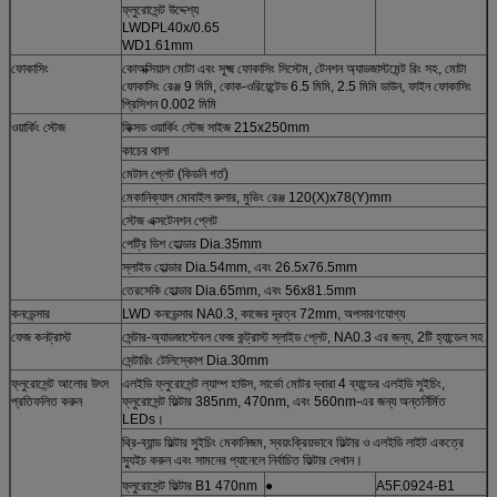
ফ্লুরোসেন্ট উদ্দেশ্য
LWDPL40x/0.65
WD1.61mm
ফোকাসিং
কোঅক্সিয়াল মোটা এবং সূক্ষ্ম ফোকাসিং সিস্টেম, টেনশন অ্যাডজাস্টমেন্ট রিং সহ, মোটা
ফোকাসিং রেঞ্জ 9 মিমি, কোক-ওরিয়েন্টেড 6.5 মিমি, 2.5 মিমি ডাউন, ফাইন ফোকাসিং
প্রিসিশন 0.002 মিমি
ওয়ার্কিং স্টেজ
ফিক্সড ওয়ার্কিং স্টেজ সাইজ 215x250mm
কাচের থালা
মেটাল প্লেট (কিডনি গর্ত)
মেকানিক্যাল মোবাইল রুলার, মুভিং রেঞ্জ 120(X)x78(Y)mm
স্টেজ এক্সটেনশন প্লেট
পেট্রি ডিশ হোল্ডার Dia.35mm
স্লাইড হোল্ডার Dia.54mm, এবং 26.5x76.5mm
তেরসেকি হোল্ডার Dia.65mm, এবং 56x81.5mm
কনডেন্সার
LWD কনডেন্সার NA0.3, কাজের দূরত্ব 72mm, অপসারণযোগ্য
ফেজ কনট্রাস্ট
সেন্টার-অ্যাডজাস্টেবল ফেজ কন্ট্রাস্ট স্লাইড প্লেট, NA0.3 এর জন্য, 2টি হ্যান্ডেল সহ
সেন্টারিং টেলিস্কোপ Dia.30mm
ফ্লুরোসেন্ট আলোর উৎস
এলইডি ফ্লুরোসেন্ট ল্যাম্প হাউস, সার্ভো মোটর দ্বারা 4 ব্যান্ডের এলইডি সুইচিং,
প্রতিফলিত করুন
ফ্লুরোসেন্ট ফিল্টার 385nm, 470nm, এবং 560nm-এর জন্য অন্তর্নির্মিত
LEDs।
থ্রি-ব্যান্ড ফিল্টার সুইচিং মেকানিজম, স্বয়ংক্রিয়ভাবে ফিল্টার ও এলইডি লাইট একত্রে
স্যুইচ করুন এবং সামনের প্যানেলে নির্বাচিত ফিল্টার দেখান।
ফ্লুরোসেন্ট ফিল্টার B1 470nm
●
A5F.0924-B1