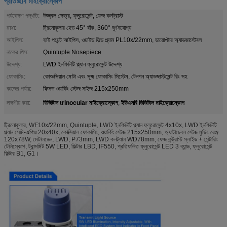
প্রতিচ্ছবি মাইক্রোস্কোপ
পর্যবেক্ষণ পদ্ধতি:
উজ্জ্বল ক্ষেত্র, ফ্লুরোসেন্ট, ফেজ কনট্রাস্ট
মাথা:
ট্রিনোকুলার হেড 45° বাঁক, 360° ঘূর্ণনযোগ্য
আইপিস:
হাই পয়েন্ট আইপিস, ওয়াইড ফিল্ড প্ল্যান PL10x/22mm, ডায়োপ্টার অ্যাডজাস্টেবল
নাকের পিস:
Quintuple Nosepiece
উদ্দেশ্য:
LWD ইনফিনিটি প্ল্যান ফ্লুরোসেন্ট উদ্দেশ্য
ফোকাসিং:
কোঅক্সিয়াল মোটা এবং সূক্ষ্ম ফোকাসিং সিস্টেম, টেনশন অ্যাডজাস্টমেন্ট রিং সহ
কাজের পর্যায়:
ফিক্সড ওয়ার্কিং স্টেজ সাইজ 215x250mm
ডিজিটাল trinocular মাইক্রোস্কোপ
ইউএসবি ডিজিটাল মাইক্রোস্কোপ
লক্ষণীয় করা:
,
ট্রিনোকুলার, WF10x/22mm, Quintuple, LWD ইনফিনিটি প্ল্যান ফ্লুরোসেন্ট 4x10x, LWD ইনফিনিটি
প্ল্যান সেমি-এপিও 20x40x, কোক্সিয়াল ফোকাসিং, ওয়ার্কিং স্টেজ 215x250mm, অ্যাটাচেবল স্টেজ মুভিং রেঞ্জ
120x78W, মেটালডেন, LWD, P73mm, LWD কনট্যাল WD78mm, ফেজ কন্ট্রাস্ট স্লাইড + সেন্টারিং
টেলিস্কোপ, ট্রান্সমিট 5W LED, ফিল্টার LBD, IF550, প্রতিফলিত ফ্লুরোসেন্ট LED 3 ব্যান্ড, ফ্লুরোসেন্ট
ফিল্টার B1, G1।