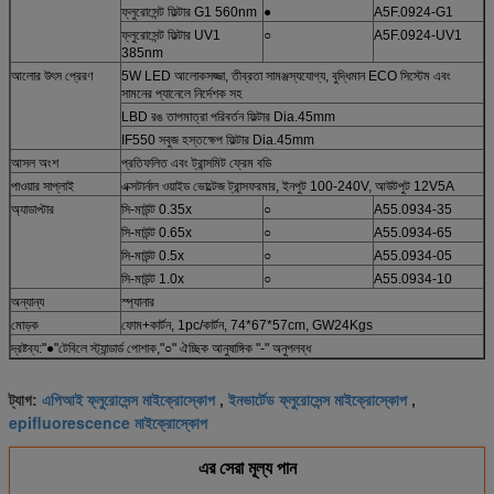
ফ্লুরোসেন্ট ফিল্টার G1 560nm
●
A5F.0924-G1
ফ্লুরোসেন্ট ফিল্টার UV1
○
A5F.0924-UV1
385nm
আলোর উৎস প্রেরণ
5W LED আলোকসজ্জা, তীব্রতা সামঞ্জস্যযোগ্য, বুদ্ধিমান ECO সিস্টেম এবং
সামনের প্যানেলে নির্দেশক সহ
LBD রঙ তাপমাত্রা পরিবর্তন ফিল্টার Dia.45mm
IF550 সবুজ হস্তক্ষেপ ফিল্টার Dia.45mm
আসল অংশ
প্রতিফলিত এবং ট্রান্সমিট ফ্রেম বডি
পাওয়ার সাপ্লাই
এক্সটার্নাল ওয়াইড ভোল্টেজ ট্রান্সফরমার, ইনপুট 100-240V, আউটপুট 12V5A
অ্যাডাপ্টার
সি-মাউন্ট 0.35x
○
A55.0934-35
সি-মাউন্ট 0.65x
○
A55.0934-65
সি-মাউন্ট 0.5x
○
A55.0934-05
সি-মাউন্ট 1.0x
○
A55.0934-10
অন্যান্য
স্প্যানার
মোড়ক
ফোম+কার্টন, 1pc/কার্টন, 74*67*57cm, GW24Kgs
দ্রষ্টব্য:"●"টেবিলে স্ট্যান্ডার্ড পোশাক,"○" ঐচ্ছিক আনুষাঙ্গিক "-" অনুপলব্ধ
এপিআই ফ্লুরোসেন্স মাইক্রোস্কোপ
ইনভার্টেড ফ্লুরোসেন্স মাইক্রোস্কোপ
ট্যাগ:
,
,
epifluorescence মাইক্রোস্কোপ
এর সেরা মূল্য পান