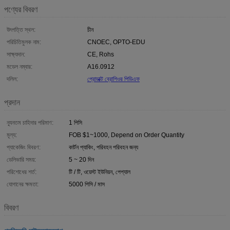
পণ্যের বিবরণ
উৎপত্তি স্থল:
চীন
পরিচিতিমুলক নাম:
CNOEC, OPTO-EDU
সাক্ষ্যদান:
CE, Rohs
মডেল নম্বার:
A16.0912
দলিল:
প্রোডাক্ট ব্রোশিওর পিডিএফ
প্রদান
ন্যূনতম চাহিদার পরিমাণ:
1 পিসি
মূল্য:
FOB $1~1000, Depend on Order Quantity
প্যাকেজিং বিবরণ:
কার্টন প্যাকিং, পরিবহন পরিবহন জন্য
ডেলিভারি সময়:
5 ~ 20 দিন
পরিশোধের শর্ত:
টি / টি, ওয়েস্ট ইউনিয়ন, পেপ্যাল
যোগানের ক্ষমতা:
5000 পিসি / মাস
বিবরণ