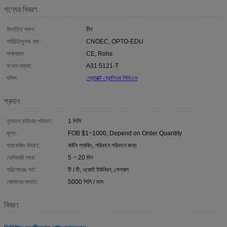
পণ্যের বিবরণ
উৎপত্তি স্থল:
চীন
পরিচিতিমুলক নাম:
CNOEC, OPTO-EDU
সাক্ষ্যদান:
CE, Rohs
মডেল নম্বার:
A31.5121-T
দলিল:
প্রোডাক্ট ব্রোশিওর পিডিএফ
প্রদান
ন্যূনতম চাহিদার পরিমাণ:
1 পিসি
মূল্য:
FOB $1~1000, Depend on Order Quantity
প্যাকেজিং বিবরণ:
কার্টন প্যাকিং, পরিবহন পরিবহন জন্য
ডেলিভারি সময়:
5 ~ 20 দিন
পরিশোধের শর্ত:
টি / টি, ওয়েস্ট ইউনিয়ন, পেপ্যাল
যোগানের ক্ষমতা:
5000 পিসি / মাস
বিবরণ