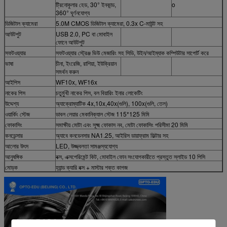
ট্রিনোকুলার হেড, 30° ইনকান্ড,
o
360° ঘূর্ণনযোগ্য
ডিজিটাল ক্যামেরা
5.0M CMOS ডিজিটাল ক্যামেরা, 0.3x C-মাউন্ট সহ
আউটপুট
USB 2.0, PC বা মোবাইল
ফোনে আউটপুট
সফটওয়্যার
সফটওয়্যার স্ট্রেঞ্জ ভিউ মেজারিং সহ সিডি, উইন/আইম্যাক কম্পিউটার সাপোর্ট করে
ভাষা
চীনা, ইংরেজি, রাশিয়া, ইউক্রিয়ান
সমর্থন করুন
আইপিস
WF10x, WF16x
নাকের পিস
চতুর্মুখী নাকের পিস, বল বিয়ারিং ইনার লোকেটিং
উদ্দেশ্য
অ্যাক্রোম্যাটিক 4x,10x,40x(গুলি), 100x(গুলি, তেল)
ওয়ার্কিং স্টেজ
ডাবল লেয়ার মেকানিক্যাল স্টেজ 115*125 মিমি
ফোকাসিং
সমাক্ষীয় মোটা এবং সূক্ষ্ম ফোকাস নব, মোটা ফোকাসিং পরিসীমা 20 মিমি
কনডেন্সার
অ্যাবে কনডেনসার NA1.25, আইরিস ডায়াফ্রাম ফিল্টার সহ
আলোর উৎস
LED, উজ্জ্বলতা সামঞ্জস্যযোগ্য
আনুষঙ্গিক
বক্স, এক্সপেরিমেন্ট কিট, মোবাইল ফোন সংযোগকারীতে প্রস্তুত স্লাইড 10 পিসি
মোড়ক
হ্যান্ড ক্যারি বক্স + মাস্টার শক্ত কাগজ