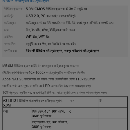
ডিজিটাল অপটিক্যাল মাইক্রোস্কোপ
ডিজিটাল ক্যামেরা:
5.0M CMOS ডিজিটাল ক্যামেরা, 0.3x C-মাউন্ট সহ
আউটপুট:
USB 2.0, PC বা মোবাইল ফোনে আউটপুট
সফটওয়্যার:
সফটওয়্যার স্ট্রেঞ্জ ভিউ মেজারিং সহ সিডি, উইন/আইম্যাক কম্পিউটার সাপোর্ট করে
ভাষা:
চীনা, ইংরেজি, রাশিয়া, ইউক্রিয়ান সমর্থন করুন
আইপিস:
WF10x, WF16x
নাকের পিস:
চতুর্মুখী নাকের পিস, বল বিয়ারিং ইনার লোকেটিং
ইউএসবি ডিজিটাল মাইক্রোস্কোপ
অনন্ত পরিকল্পনা মাইক্রোস্কোপ
লক্ষণীয় করা:
,
M5.0M ডিজিটাল ক্যামেরা বিল্ট-ইন মনোকুলার বা ট্রিনোকুলার হেড সহ
টোটোল ম্যাগনিফিকেশন 40x-1000x অ্যাক্রোম্যাটিক অপটিক্যাল সিস্টেম
Abbe NA1.25 কনডেনসার সহ ডাবল লেয়ার মেকানশিয়াল স্টেজ 115x125mm
সমাক্ষীয় মোটা এবং সূক্ষ্ম ফোকাসিং নব LED আলোর উত্স উজ্জ্বলতা সামঞ্জস্যযোগ্য
10টি প্রস্তুত স্লাইড সহ, এক্সপেরিমেন্ট কিট সহ, হাতে ক্যারি কেস + শক্ত কাগজে প্যাক করুন
A31.5121 ডিজিটাল বায়োলজিক্যাল মাইক্রোস্কোপ,
-এম
-টি
5.0M
মাথা
টিচিং হেড, 45°+90° ঝোঁক,
o
360° ঘূর্ণনযোগ্য
বাইনোকুলার হেড, 30° কাঁকানো,
360° ঘূর্ণনযোগ্য