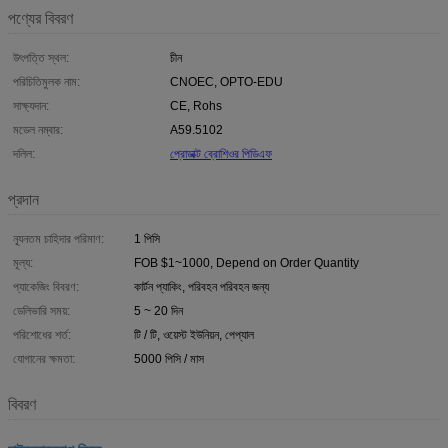
পণ্যের বিবরণ
উৎপত্তি স্থল:
চীন
পরিচিতিমুলক নাম:
CNOEC, OPTO-EDU
সাক্ষ্যদান:
CE, Rohs
মডেল নম্বার:
A59.5102
দলিল:
প্রোডাক্ট ব্রোশিওর পিডিএফ
প্রদান
ন্যূনতম চাহিদার পরিমাণ:
1 পিসি
মূল্য:
FOB $1~1000, Depend on Order Quantity
প্যাকেজিং বিবরণ:
কার্টন প্যাকিং, পরিবহন পরিবহন জন্য
ডেলিভারি সময়:
5 ~ 20 দিন
পরিশোধের শর্ত:
টি / টি, ওয়েস্ট ইউনিয়ন, পেপ্যাল
যোগানের ক্ষমতা:
5000 পিসি / মাস
বিবরণ