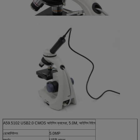
A59.5102 USB2.0 CMOS আইপিস ক্যামেরা, 5.0M, আইপিস টাইপ
রেজোলিউশন
5.0MP
সমর্থন
USB তারের