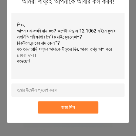
আমরা শীঘ্রই আপনাকে আবার কল করব!
জমা দিন