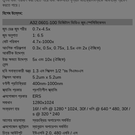
করতে পারে।
বিশেষ উল্লেখ:
A32.0601-100 ডিজিটাল ভিডিও জুম স্পেসিফিকেসন
জুম রেঞ্জ জুম শরীর
0.7x-4.5x
জুম অনুপাত
1: 6.5
মোট পরিমাপ
4.7x-1000x
আংশিক পরিকল্পনা
0.3x, 0.5x, 0.75x, 1.5x এবং 2x (ঐচ্ছিক)
আর্কটিক উদ্দেশ্য
উচ্চ ক্ষমতা উদ্দেশ্য
5x এবং 10x (ঐচ্ছিক)
লেন্স
ছবি সনাক্তকারী যন্ত্র
1.3 এম পিক্সেল 1/2 "রঙ সিএমওএস
পিক্সেল আকার
5.2um x 5.2um
বর্ণালী প্রতিক্রিয়া
400nm-1000nm
স্ক্যানিং প্রকার
প্রগতিশীল স্ক্যানিং
এক্সপোজাল প্রকার
ERS
সমাধান
1280x1024
সংক্রমণ হার
16f / গুলি @ 1280 * 1024, 30f / গুলি @ 640 * 480, 30f /
s @ 320 * 240
আলোর ভারসাম্য
স্বয়ংক্রিয় অপারেশন সমর্থিত
এক্সপোজেল কন্ট্রোল
ম্যানুয়াল অপারেশন সমর্থিত
চিত্র আউটপুট
ইউএসবি 2.0, 480 এমবি / এস