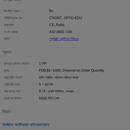
উৎপত্তি স্থল:
চীন
পরিচিতিমুলক নাম:
CNOEC, OPTO-EDU
সাক্ষ্যদান:
CE, Rohs
মডেল নম্বার:
A32.0601-100
দলিল:
প্রোডাক্ট ব্রোশিওর পিডিএফ
প্রদান
ন্যূনতম চাহিদার পরিমাণ:
1 পিসি
মূল্য:
FOB $1~1000, Depend on Order Quantity
প্যাকেজিং বিবরণ:
কার্টন প্যাকিং, পরিবহন পরিবহন জন্য
ডেলিভারি সময়:
5 ~ 20 দিন
পরিশোধের শর্ত:
টি / টি, ওয়েস্ট ইউনিয়ন, পেপ্যাল
যোগানের ক্ষমতা:
5000 পিসি / মাস
বিবরণ
ডিজিটাল অপটিক্যাল মাইক্রোস্কোপ