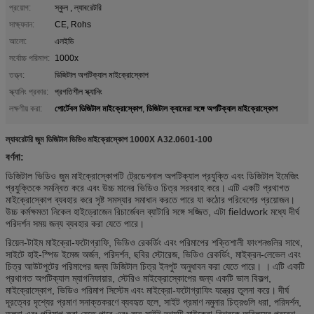
প্রয়োগ:
স্কুল , ল্যাবরেটরি
সাক্ষ্যদান:
CE, Rohs
আলো:
এলইডি
সর্বোচ্চ পরিমাপ:
1000x
তত্ত্ব:
ডিজিটাল অপটিক্যাল মাইক্রোস্কোপ
স্ক্যানিং প্রকার:
প্রগতিশীল স্ক্যানিং
পোর্টেবল ডিজিটাল মাইক্রোস্কোপ
ডিজিটাল ক্যামেরা সঙ্গে অপটিক্যাল মাইক্রোস্কোপ
লক্ষণীয় করা:
,
ল্যাবরেটরি জুম ডিজিটাল ভিডিও মাইক্রোস্কোপ 1000X A32.0601-100
বর্ণনা:
ডিজিটাল ভিডিও জুম মাইক্রোস্কোপটি ট্রেডেশনাল অপটিক্যাল প্রযুক্তি এবং ডিজিটাল ইমেজিং
প্রযুক্তিকে সমন্বিত করে এবং উচ্চ মানের ভিডিও চিত্র সরবরাহ করে।
এটি একটি প্রথাগত
মাইক্রোস্কোপ ব্যবহার করে সৃষ্ট সমস্যার সমাধান করতে পারে যা কঠোর পরিবেশের প্রয়োজন।
উচ্চ কর্মক্ষমতা নিকেল হাইড্রোজেন রিচার্জেবল ব্যাটারি সঙ্গে সজ্জিত, এটা fieldwork মধ্যে দীর্ঘ
পরিদর্শন সময় জন্য ব্যবহার করা যেতে পারে।
রিয়েল-টাইম মাইক্রো-ফটোগ্রাফি, ভিডিও রেকর্ডিং এবং পরিমাপের শক্তিশালী ফাংশনগুলির সাথে,
সাইটে হাই-স্পিড ইমেজ অর্জন, পরিদর্শন, ছবির স্টোরেজ, ভিডিও রেকর্ডিং, মাইক্রন-লেভেল এবং
চিত্র আউটপুটের পরিমাপের জন্য ডিজিটাল চিত্র ইনপুট অনুধাবন করা যেতে পারে। ।
এটি একটি
প্রথাগত অপটিক্যাল ম্যাগনিফায়ার, স্টেরিও মাইক্রোস্কোপের জন্য একটি ভাল বিকল্প,
মাইক্রোস্কোপ, ভিডিও পরিমাপ সিস্টেম এবং মাইক্রো-ফটোগ্রাফিং যন্ত্রের তুলনা করে।
দীর্ঘ
দূরত্বের দৃশ্যের প্রমাণ সনাক্তকরণে ব্যবহৃত হলে, সাইট প্রমাণ নমুনার চিত্রগুলি ধরা, পরিদর্শন,
তুলনা এবং পরিমাপ করা যেতে পারে এবং অন-সাইট দৃশ্যটি মাইক্রো-বিশ্বকে অবিলম্বে প্রবেশ