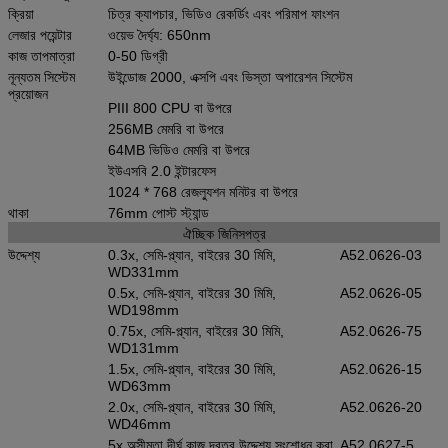
ক্রিয়া
চিত্র ক্যাপচার, ভিডিও রেকর্ডিং এবং পরিমাপ ফাংশন
লেজার পয়েন্টার
ওয়েভ দৈর্ঘ্য: 650nm
কাজ তাপমাত্রা
0-50 ডিগ্রী
নূন্যতম সিস্টেম
উইন্ডোজ 2000, এক্সপি এবং ভিস্তা অপারেশন সিস্টেম
প্রয়োজন
PIII 800 CPU বা উপরে
256MB মেমরি বা উপরে
64MB ভিডিও মেমরি বা উপরে
ইউএসবি 2.0 ইন্টারফেস
1024 * 768 রেজল্যুশন মনিটর বা উপরে
থাকা
76mm পোস্ট স্ট্যান্ড
ঐচ্ছিক জিনিসপত্র
উদ্দেশ্য
0.3x, সেমি-প্ল্যান, বাইরের 30 মিমি,
A52.0626-03
WD331mm
0.5x, সেমি-প্ল্যান, বাইরের 30 মিমি,
A52.0626-05
WD198mm
0.75x, সেমি-প্ল্যান, বাইরের 30 মিমি,
A52.0626-75
WD131mm
1.5x, সেমি-প্ল্যান, বাইরের 30 মিমি,
A52.0626-15
WD63mm
2.0x, সেমি-প্ল্যান, বাইরের 30 মিমি,
A52.0626-20
WD46mm
5x অসীমতা দীর্ঘ কাজ দূরত্ব উদ্দেশ্য সংশোধন করা
A52.0627-5