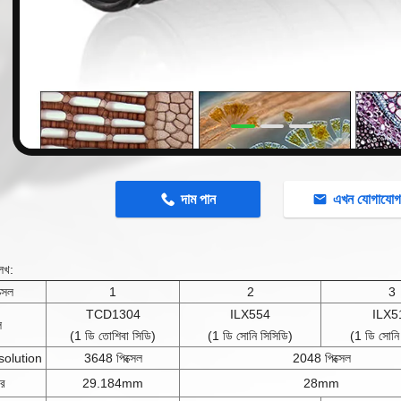
n
দাম পান
এখন যোগাযো
েখ:
্সেল
1
2
3
TCD1304
ILX554
ILX5
ল
(1 ডি তোশিবা সিডি)
(1 ডি সোনি সিসিডি)
(1 ডি সোনি
olution
3648 পিক্সেল
2048 পিক্সেল
ার
29.184mm
28mm