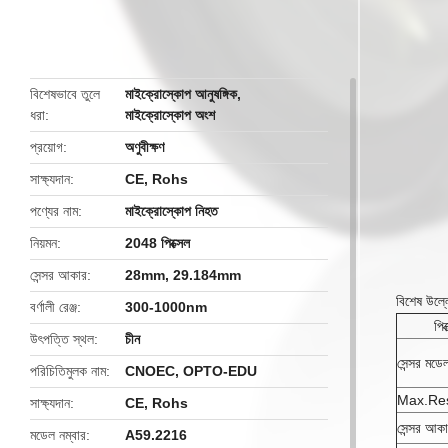
butto
বিশেষভাবে তুলে
মাইক্রোস্কোপ আনুষঙ্গিক
,
ধরা
মাইক্রোস্কোপ অংশ
প্রয়োগ
অণুবীক্ষণ
সাক্ষ্যদান
CE, Rohs
পণ্যের নাম
মাইক্রোস্কোপ নিহত
নিয়মন
2048 পিক্সেল
সেন্সর আকার
28mm, 29.184mm
বিশেষ উল্ল
বর্ণালী রেঞ্জ
300-1000nm
পিক
উৎপত্তি স্থল
চীন
সেন্সর মডে
পরিচিতিমুলক নাম
CNOEC, OPTO-EDU
Max.Res
সাক্ষ্যদান
CE, Rohs
সেন্সর আক
মডেল নম্বার
A59.2216