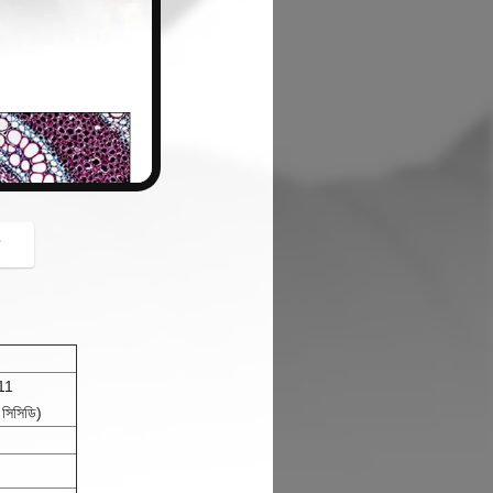
button
গ
11
 সিসিডি)