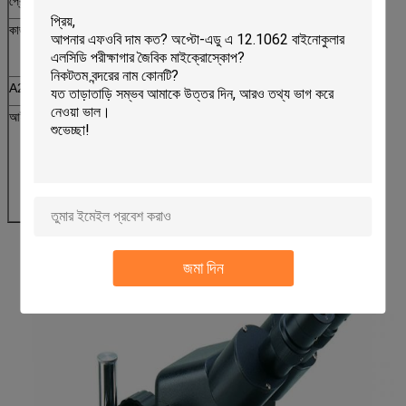
প্রেরিত আলো
প্রতিপ্রভ 10W, উজ্জ্বলতা নিয়মিত
কাজ পর্যায়ে
জুয়েল Tweezer
ডায়াফ্রম দিয়ে ডার্ক ফিল্ড ওয়ার্কিং স্টেজ
A24.1202 জ্যোয়ারি মাইক্রোস্কোপ, ঐচ্ছিক আনুষাঙ্গিক
আই-পীস
WF5x
E51.1221-05
WF10x
E51.1221-10
WF15x
E51.1221-15
WF20x
E51.1221-20
জমা দিন