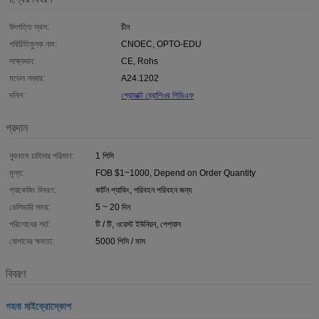
উৎপত্তি স্থল:
চীন
পরিচিতিমুলক নাম:
CNOEC, OPTO-EDU
সাক্ষ্যদান:
CE, Rohs
মডেল নম্বার:
A24.1202
দলিল:
প্রোডাক্ট ব্রোশিওর পিডিএফ
প্রদান
ন্যূনতম চাহিদার পরিমাণ:
1 পিসি
মূল্য:
FOB $1~1000, Depend on Order Quantity
প্যাকেজিং বিবরণ:
কার্টন প্যাকিং, পরিবহন পরিবহন জন্য
ডেলিভারি সময়:
5 ~ 20 দিন
পরিশোধের শর্ত:
টি / টি, ওয়েস্ট ইউনিয়ন, পেপ্যাল
যোগানের ক্ষমতা:
5000 পিসি / মাস
বিবরণ
গহনা মাইক্রোস্কোপ