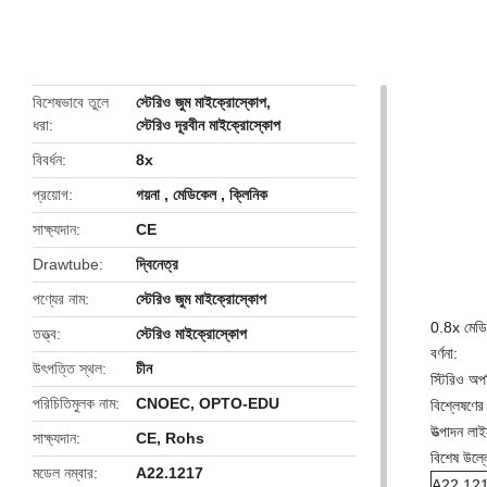
butto
বিশেষভাবে তুলে
স্টেরিও জুম মাইক্রোস্কোপ
,
ধরা
স্টেরিও দূরবীন মাইক্রোস্কোপ
বিবর্ধন
8x
প্রয়োগ
গয়না , মেডিকেল , ক্লিনিক
সাক্ষ্যদান
CE
Drawtube
দ্বিনেত্র
পণ্যের নাম
স্টেরিও জুম মাইক্রোস্কোপ
0.8x মেডি
তত্ত্ব
স্টেরিও মাইক্রোস্কোপ
বর্ণনা:
উৎপত্তি স্থল
চীন
স্টিরিও অপট
পরিচিতিমুলক নাম
CNOEC, OPTO-EDU
বিশ্লেষণের
উত্পাদন লাই
সাক্ষ্যদান
CE, Rohs
বিশেষ উল্ল
মডেল নম্বার
A22.1217
A22.1217