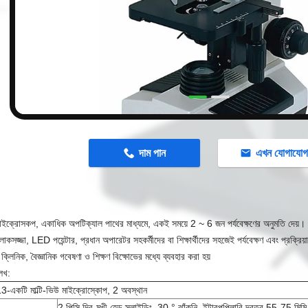
n
দাম পান
এখন যোগাযো
 মাইক্রোসকপ, একাধিক অপটিক্যাল পাথের মাধ্যমে, একই সময়ে 2 ~ 6 জন পর্যবেক্ষণের অনুমতি দেয়।
কসজ্জা, LED পয়েন্টার, প্রধান অপারেটর সহকর্মীদের বা শিক্ষার্থীদের সহজেই পর্যবেক্ষণ এবং প্রক্রিয
ক্লিনিক, বৈজ্ঞানিক গবেষণা ও শিক্ষণ বিক্ষোভের মধ্যে ব্যবহার করা হয়
েখ:
একটি মাল্টি-ভিউ মাইক্রোস্কোপ, 2 অবস্থান
2 পিসি দ্বি-মুখী হেড স্লাইডিং, 30 ° ঝাঁকুনি, ইন্টারপুপিলারি দূরত্ব 55-75 মিমি