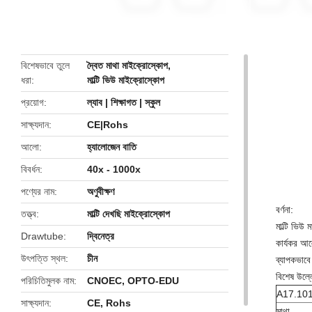
butto
বিশেষভাবে তুলে
দ্বৈত মাথা মাইক্রোস্কোপ
,
ধরা
মাল্টি ভিউ মাইক্রোস্কোপ
প্রয়োগ
ল্যাব | শিক্ষাগত | স্কুল
সাক্ষ্যদান
CE|Rohs
আলো
হ্যালোজেন বাতি
বিবর্ধন
40x - 1000x
পণ্যের নাম
অণুবীক্ষণ
বর্ণনা:
তত্ত্ব
মাল্টি দেখছি মাইক্রোস্কোপ
মাল্টি ভিউ
Drawtube
দ্বিনেত্র
কার্যকর আলো
উৎপত্তি স্থল
চীন
ব্যাপকভাবে 
বিশেষ উল্ল
পরিচিতিমুলক নাম
CNOEC, OPTO-EDU
A17.1013-
সাক্ষ্যদান
CE, Rohs
মাথা