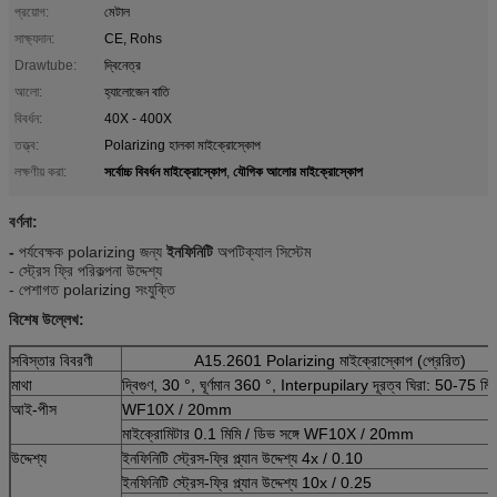
প্রয়োগ:
মেটাল
সাক্ষ্যদান:
CE, Rohs
Drawtube:
দ্বিনেত্র
আলো:
হ্যালোজেন বাতি
বিবর্ধন:
40X - 400X
তত্ত্ব:
Polarizing হালকা মাইক্রোস্কোপ
সর্বোচ্চ বিবর্ধন মাইক্রোস্কোপ
যৌগিক আলোর মাইক্রোস্কোপ
লক্ষণীয় করা:
,
বর্ণনা:
-
পর্যবেক্ষক polarizing জন্য
ইনফিনিটি
অপটিক্যাল সিস্টেম
- স্ট্রেস ফ্রি পরিকল্পনা উদ্দেশ্য
- পেশাগত polarizing সংযুক্তি
বিশেষ উল্লেখ:
সবিস্তার বিবরণী
A15.2601 Polarizing মাইক্রোস্কোপ (প্রেরিত)
মাথা
দ্বিগুণ, 30 °, ঘূর্ণমান 360 °, Interpupilary দূরত্ব ঘিরা: 50-75 মি
আই-পীস
WF10X / 20mm
মাইক্রোমিটার 0.1 মিমি / ডিভ সঙ্গে WF10X / 20mm
উদ্দেশ্য
ইনফিনিটি স্ট্রেস-ফ্রি প্ল্যান উদ্দেশ্য 4x / 0.10
ইনফিনিটি স্ট্রেস-ফ্রি প্ল্যান উদ্দেশ্য 10x / 0.25