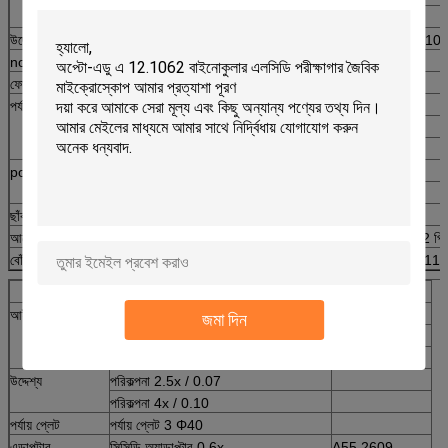
মাইক্রোমিটার 0.1 মিমি / ডিভি, 1 পিসি সঙ্গে WF16x / 13 মিমি
উদ্দেশ্য
পরিকল্পনা 10x / 0.25, 20x / 0.35 (এস), 40x / 0.65 (এস), 10
nosepiece
চতুর্ভুজ চতুর্ভুজ নসপিস 45 ডিগ্রী ঘিরে
ফোকাস
Coaxial মোটা এবং জরিমানা মনোনিবেশ knob
পর্যায়
যান্ত্রিক, আকার 180x165 মিমি, চলমান পরিসীমা 50x40mm
পর্যায় প্লেট 1 Φ10
পর্যায় প্লেট 2 Φ20
polarizing
সমবর্তক
Analyer
ছাঁকনি
নীল, সবুজ, গ্রে, হোয়াইট
আলোর উৎস
উজ্জ্বলতা নিয়ন্ত্রণ সঙ্গে 6V 30W হ্যালোজেন বাতি, অতিরিক্ত বাতি 2 প
বোঁচকা
1 পিসি / শক্ত কাগজ, আকার 59x59x33cm, জি / এন ওজন 15/11 
ঐচ্ছিক জিনিসপত্র
আইটেম নংঃ.
আই-পীস
WF10x / 20mm
জমা দিন
WF16x / 13mm
Huygens Ocular 5x / 20mm
উদ্দেশ্য
পরিকল্পনা 2.5x / 0.07
পরিকল্পনা 4x / 0.10
পর্যায় প্লেট
পর্যায় প্লেট 3 Φ40
এডাপটার
সিসিডি অ্যাডাপ্টার 0.6x
A55.2609