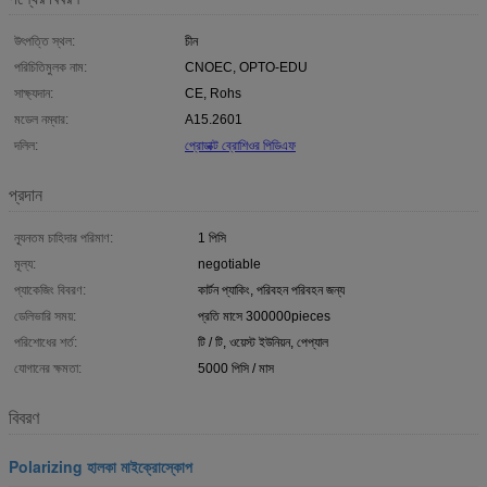
উৎপত্তি স্থল:
চীন
পরিচিতিমুলক নাম:
CNOEC, OPTO-EDU
সাক্ষ্যদান:
CE, Rohs
মডেল নম্বার:
A15.2601
দলিল:
প্রোডাক্ট ব্রোশিওর পিডিএফ
প্রদান
ন্যূনতম চাহিদার পরিমাণ:
1 পিসি
মূল্য:
negotiable
প্যাকেজিং বিবরণ:
কার্টন প্যাকিং, পরিবহন পরিবহন জন্য
ডেলিভারি সময়:
প্রতি মাসে 300000pieces
পরিশোধের শর্ত:
টি / টি, ওয়েস্ট ইউনিয়ন, পেপ্যাল
যোগানের ক্ষমতা:
5000 পিসি / মাস
বিবরণ
Polarizing হালকা মাইক্রোস্কোপ