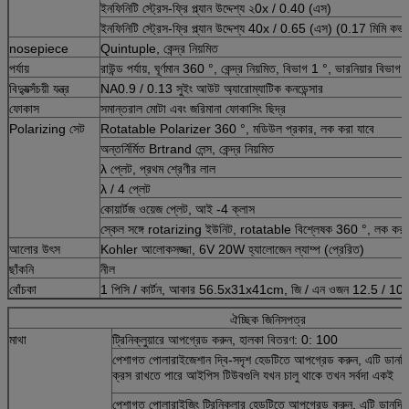
ইনফিনিটি স্ট্রেস-ফ্রি প্ল্যান উদ্দেশ্য ২0x / 0.40 (এস)
ইনফিনিটি স্ট্রেস-ফ্রি প্ল্যান উদ্দেশ্য 40x / 0.65 (এস) (0.17 মিমি কভা
nosepiece
Quintuple, কেন্দ্র নিয়মিত
পর্যায়
রাউন্ড পর্যায়, ঘূর্ণমান 360 °, কেন্দ্র নিয়মিত, বিভাগ 1 °, ভারনিয়ার বিভাগ 
বিদ্যুত্সঁচয়ী যন্ত্র
NA0.9 / 0.13 সুইং আউট অ্যারোম্যাটিক কনডেন্সার
ফোকাস
সমান্তরাল মোটা এবং জরিমানা ফোকাসিং ছিদ্র
Polarizing সেট
Rotatable Polarizer 360 °, মডিউল প্রকার, লক করা যাবে
অন্তর্নির্মিত Brtrand লেন্স, কেন্দ্র নিয়মিত
λ প্লেট, প্রথম শ্রেণীর লাল
λ / 4 প্লেট
কোয়ার্টজ ওয়েজ প্লেট, আই -4 ক্লাস
স্কেল সঙ্গে rotarizing ইউনিট, rotatable বিশ্লেষক 360 °, লক করা 
আলোর উৎস
Kohler আলোকসজ্জা, 6V 20W হ্যালোজেন ল্যাম্প (প্রেরিত)
ছাঁকনি
নীল
বোঁচকা
1 পিসি / কার্টন, আকার 56.5x31x41cm, জি / এন ওজন 12.5 / 10 
ঐচ্ছিক জিনিসপত্র
মাথা
ট্রিনিক্লুয়ারে আপগ্রেড করুন, হালকা বিতরণ: 0: 100
পেশাগত পোলারাইজেশান দ্বি-সদৃশ হেডটিতে আপগ্রেড করুন, এটি ডানদ
ক্রস রাখতে পারে আইপিস টিউবগুলি যখন চালু থাকে তখন সর্বদা একই
পেশাগত পোলারাইজিং ট্রিনিকুলার হেডটিতে আপগ্রেড করুন, এটি ডানদিক