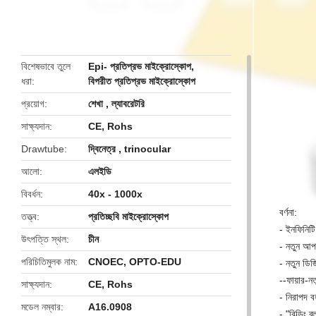
butto
বিশেষভাবে তুলে
Epi- প্রতিপ্রভ মাইক্রোস্কোপ
,
ধরা
বিপরীত প্রতিপ্রভ মাইক্রোস্কোপ
প্রয়োগ
শেখা , ল্যাবরেটরি
সাক্ষ্যদান
CE, Rohs
Drawtube
দ্বিনেত্র , trinocular
আলো
এলইডি
বিবর্ধন
40x - 1000x
বর্ণনা:
তত্ত্ব
প্রতিচ্ছবি মাইক্রোস্কোপ
- ইনফিনিটি
উৎপত্তি স্থল
চীন
- নতুন আপ
পরিচিতিমুলক নাম
CNOEC, OPTO-EDU
- নতুন ডিজি
--ফায়ার-ন
সাক্ষ্যদান
CE, Rohs
- নিরাপদ 
মডেল নম্বার
A16.0908
- "বিল্ডিং