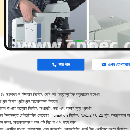
n
দাম পান
এখন যোগাযো
 রঙ সংশোধন অপটিক্যাল সিস্টেম, সেমি-আপোক্রোম্যাটিক ফ্লুরোসেন্স উদ্দেশ্য
গ্রেড ডিস্ক প্রতিপ্রভ আলোকসজ্জা সিস্টেম
টাল পাওয়ার কন্ট্রোল সিস্টেম, অপারেটিং সময় এবং বর্তমান মূল্য প্রদর্শন
তুন ডিজাইনকৃত টেলিসেন্টারিক কোহেলার Illuniation সিস্টেম, NA1.2 / 0.22 সুইং কনডেন্সারের স
বহন নকশা, মাইক্রোস্কোপ বহন এটি নিরাপদ এবং সহজ করুন
 ব্লক" একাধিক ফাংশন, ফ্লুরোসেন্স, ফেজ কনট্রাস্ট, পোলারাইজিং, ডার্ক ফিল্ড একত্রিত করতে ডিজাইন