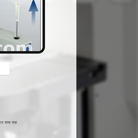
button
গ
াথে কাজ করা