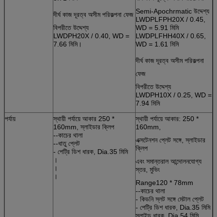
Semi-Apochrmatic উদ্দেশ্য
দীর্ঘ কাজ দূরত্ব অসীম পরিকল্পনা ফেজ
LWDPLFPH20X / 0.45,
বিপরীতে উদ্দেশ্য
WD = 5.91 মিমি
LWDPH20X / 0.40, WD =
LWDPLFHH40X / 0.65,
7.66 মিমি।
WD = 1.61 মিমি
দীর্ঘ কাজ দূরত্ব অসীম পরিকল্পনা
ফেজ
বিপরীতে উদ্দেশ্য
LWDPH10X / 0.25, WD =
7.94 মিমি
পর্যায়
স্থায়ী পর্যায়ে আকার 250 *
স্থায়ী পর্যায়ে আকার: 250 *
160mm, স্লাইডার ক্লিপ
160mm,
--কাচের থালা
এক্সটেনশন প্লেট সঙ্গে, স্লাইডার
--ধাতু প্লেট
ক্লিপ
- পেট্রি ডিশ ধারক, Dia.35 মিমি
।
এবং সমান্তরাল আন্দোলনযোগ্য
।
স্তর, মুভিং
।
Range120 * 78mm
--কাচের থালা
- কিডনি স্লট সঙ্গে মেটাল প্লেট
- পেট্রি ডিশ ধারক, Dia.35 মিমি
স্লাইড ধারক, Dia.54 মিমি,