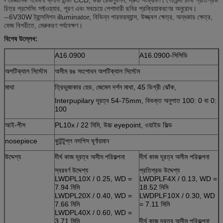
চিত্র প্রসেসিং সফ্টওয়্যার, পূরণ এবং সবচেয়ে পেশাদারী ছবির প্রক্রিয়াকরণের অনুরোধ।
--6V30W ট্রান্সমিশন illuminator, বিভিন্ন পারফরম্যান্স, উজ্জ্বল ক্ষেত্র, অন্ধকার ক্ষেত্র,
ফেজ বিপরীতে, মেরুকরণ পর্যবেক্ষণ।
বিশেষ উল্লেখ:
A16.0900
A16.0900-সিসিডি
অপটিক্যাল সিস্টেম
অসীম রঙ সংশোধন অপটিক্যাল সিস্টেম
মাথা
ত্রিভুজাকার হেড, জেমেল দর্শন মাথা, 45 ডিগ্রী ঝোঁক,
Interpupilary দূরত্ব 54-75mm, বিভক্ত অনুপাত 100: 0 বা 0:
100
আই-পীস
PL10x / 22 মিমি, উচ্চ eyepoint, ওয়াইড ফিল্ড
nosepiece
কুইন্টুপ্ল নসপিস ঘূর্ণায়মান
উদ্দেশ্য
দীর্ঘ কাজ দূরত্ব অসীম পরিকল্পনা
দীর্ঘ কাজ দূরত্ব অসীম পরিকল্পনা
স্বরবর্ণ উদ্দেশ্য
প্রতিপ্রভ উদ্দেশ্য
LWDPL10X / 0.25, WD =
LWDPLF4X / 0.13, WD =
7.94 মিমি
18.52 মিমি
LWDPL20X / 0.40, WD =
LWDPLF10X / 0.30, WD
7.66 মিমি
= 7.11 মিমি
LWDPL40X / 0.60, WD =
3.71 মিমি
দীর্ঘ কাজ দূরত্ব অসীম পরিকল্পনা