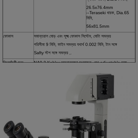
26.5x76.4mm
--Teraseki ধারক, Dia.65
মিমি,
56x81.5mm
ফোকাস
সমান্তরাল মোড় এবং সূক্ষ্ম ফোকাস সিস্টেম, মোটা সমন্বয়
পরিসীমা 9 মিমি, ফাইন সমন্বয় যথার্থ 0.002 মিমি, টান সঙ্গে
Safty স্টপ সঙ্গে সমন্বয় ,.
বিদ্যুত্সঁচয়ী যন্ত্র
NA0.3 Kohler আলোকসজ্জা সংযোজক, ধাপ adjustable সঙ্গে
স্লাইড প্লেট, দীর্ঘ কাজ দূরত্ব 72 মিমি।
পুরো সেট
নিচে ঘোরানো যাবে
ফেজ কনট্রাস্ট
10x-40x, কেন্দ্র নিয়মিত জন্য ফেজ কনট্রাস্ট প্লাগ-বোর্ড
কেন্দ্রীয় টেলিস্কোপ দ্বি।
30mm
ছাঁকনি
Dia.45 মিমি সবুজ হস্তক্ষেপ ফিল্টার
Dia.45 মিমি রঙ তাপমাত্রা পরিবর্তন ফিল্টার
বিবর্তন প্লেট, ট্রান্সমিশন 25%
প্রতিচ্ছবি প্রতিফলিত
- আইরিস ফিল্ড ডায়াফ্রাম সঙ্গে Kohler আলোকসজ্জা প্রতিস্থাপিত,
আলোকসজ্জা সিস্টেম
নিয়মিত কেন্দ্র