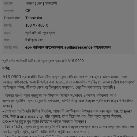
প্রয়োগ:
গবেষণা | শেখা | ল্যাবরেটরি
সাক্ষ্যদান:
CE
Drawtube:
Trinocular
বিবর্ধন:
100 X - 400 X
তত্ত্ব:
প্রতিচ্ছবি মাইক্রোস্কোপ
মাথা:
ট্রিনিকুলার হেড
epi- প্রতিপ্রভ মাইক্রোস্কোপ
epifluorescence মাইক্রোস্কোপ
লক্ষণীয় করা:
,
প্রতিফলিত প্রতিচ্ছবি জৈবিক মাইক্রোস্কোপ ল্যাবরেটরি A16.0900
বর্ণনা:
A16.0900 ল্যাবরেটরি ইনভার্টেড ফ্লুরোসেন্স মাইক্রোস্কোপ, কোহলার আলোকসজ্জা, সেল
কালচার পর্যবেক্ষণের জন্য ডিজাইন করা হয়েছে, সেল ক্রমবর্ধমান প্রক্রিয়া, অভ্যন্তরীণ স্বতঃস্ফূর্ত
প্রতিপ্রভ ঘটনা, জীবন্ত কোষ প্রতিপ্রবাহ সংক্রমণ, প্রোটিন স্থানান্তর ইত্যাদি।
- অনন্ত রঙের নতুন প্রজন্মের অপটিক্যাল সিস্টেম সংশোধন, পেশাদার পরিকল্পনা আধা-
এপোক্রোম্যাটিক ফ্লোরোসেন্স উদ্দেশ্যগুলি, আপনি তীক্ষ্ণ এবং উজ্জ্বল প্রতিচ্ছবি চিত্র উপস্থাপন
করেন।
- পেশাগত প্রতিচ্ছবি ফিল্টার সিস্টেম, আমদানি অপটিক্যাল উপাদান এবং ব্রডব্যান্ড multilayer
লেপ, উচ্চ transmissivity, ছাঁচ প্রমাণ, তাপ নিরোধক এবং নিরাপত্তা সুরক্ষা সিস্টেম,
OSRAM ব্র্যান্ড বুধ ল্যাম ডিজিটাল শক্তি সরবরাহ নিয়ন্ত্রণ।
- ফিল্টার কিউব, ফ্লোরোসেন্সের জন্য তিনটি এবং উজ্জ্বল ক্ষেত্রের জন্য একের জন্য স্যালোও লেজ
স্লাইড স্যুইচ সুইচ, চারটি ফিল্টার কিউব মাউন্ট করা যেতে পারে।
- বৈজ্ঞানিক গবেষণা ক্লাস ঠান্ডা CCD, উচ্চ রেজল্যুশন, দ্রুত সংক্রমণ।
গোয়েন্দা চীনা প্রতিপ্রভ