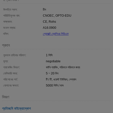
উৎপত্তি স্থল:
চীন
পরিচিতিমুলক নাম:
CNOEC, OPTO-EDU
সাক্ষ্যদান:
CE, Rohs
মডেল নম্বার:
A16.0900
দলিল:
প্রোডাক্ট ব্রোশিওর পিডিএফ
প্রদান
ন্যূনতম চাহিদার পরিমাণ:
1 পিসি
মূল্য:
negotiable
প্যাকেজিং বিবরণ:
কার্টন প্যাকিং, পরিবহন পরিবহন জন্য
ডেলিভারি সময়:
5 ~ 20 দিন
পরিশোধের শর্ত:
টি / টি, ওয়েস্ট ইউনিয়ন, পেপ্যাল
যোগানের ক্ষমতা:
5000 পিসি / মাস
বিবরণ
প্রতিচ্ছবি মাইক্রোস্কোপ