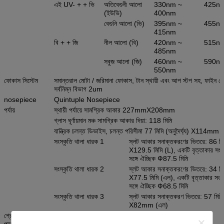
এই UV- + + ভি
অতিবেগুনী আলো
330nm ~
425n
(ইউভি)
400nm
বেগুনি আলো (ভি)
395nm ~
455n
415nm
বি + + জি
নীল আলো (বি)
420nm ~
515n
485nm
সবুজ আলো (জি)
460nm ~
590n
550nm
ফোকাস সিস্টেম
সমান্তরাল মোটা / জরিমানা ফোকাস, টান স্থায়ী এবং আপ স্টপ সহ, ফাইন ফ
সর্বনিম্ন বিভাগ 2um
nosepiece
Quintuple Nosepiece
পর্যায়
স্থায়ী পর্যায়ে সামগ্রিক আকার 227mmX208mm
গ্লাস ঘূর্ণায়মান মঞ্চ সামগ্রিক আকার দিয়া: 118 মিমি
যান্ত্রিক চলন্ত ডিভাইস, চলন্ত পরিসীমা 77 মিমি (অনুদৈর্ঘ্য) X114mm (ট্
সংস্কৃতি থালা ধারক 1
স্লট আকার সনাক্তকরণের ভিতরে: 86 ম
X129.5 মিমি (L), একটি বৃত্তাকার সংস্
সঙ্গে ঐচ্ছিক Ф87.5 মিমি
সংস্কৃতি থালা ধারক 2
স্লট আকার সনাক্তকরণের ভিতরে: 34 মিমি
X77.5 মিমি (এল), একটি বৃত্তাকার সংস্
সঙ্গে ঐচ্ছিক Ф68.5 মিমি
সংস্কৃতি থালা ধারক 3
স্লট আকার সনাক্তকরণ ভিতরে: 57 মিমি 
X82mm (এল)
প্রেরিত আলোকসজ্জা
Turnplate ফেজ বিপরীতে কনডেন্সার, কাজ দূরত্ব 55mm হয়
পদ্ধতি