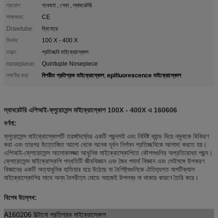
প্রয়োগ:
গবেষণা , শেখা , ল্যাবরেটরি
সাক্ষ্যদান:
CE
Drawtube:
দ্বিনেত্র
বিবর্ধন:
100 X - 400 X
তত্ত্ব:
প্রতিচ্ছবি মাইক্রোস্কোপ
nosepiece:
Quintuple Nosepiece
বিপরীত প্রতিপ্রভ মাইক্রোস্কোপ
epifluorescence মাইক্রোস্কোপ
লক্ষণীয় করা:
,
ল্যাবরেটরি এপিআই-ফ্লুরোসেন্স মাইক্রোস্কোপ 100X - 400X এ 160606
বর্ণনা:
ফ্লুরোসেন্স মাইক্রোস্কোপটি তরঙ্গদৈর্ঘ্যের একটি পছন্দসই এবং নির্দিষ্ট ব্যান্ড দিয়ে নমুনাকে বিকিরণ
করা এবং তারপর উত্তেজিত আলো থেকে অনেক দূর্বল নির্গমন প্রতিচ্ছবিকে আলাদা করতে হয়।
এপিআই-ফ্লোরোসেন্স আলোকসজ্জা আধুনিক মাইক্রোস্কোপিতে কৌশলগুলির অপ্রতিরোধ্য পছন্দ।
ফ্লোরোসেন্স মাইক্রোস্কপি পদ্ধতিটি জীববিজ্ঞান এবং জৈব পদার্থ বিজ্ঞান এবং সেইসঙ্গে উপকরণ
বিজ্ঞানের একটি অত্যাধুনিক হাতিয়ার হয়ে উঠেছে যা বৈশিষ্ট্যগুলিকে ঐতিহ্যগত অপটিক্যাল
মাইক্রোস্কোপির সাথে অন্য বৈপরীত্য মোডে সহজেই উপলব্ধ না থাকার কারণে তৈরি করে।
বিশেষ উল্লেখ:
A160206 উল্টানো প্রতিপ্রভ মাইক্রোস্কোপ