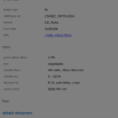
উৎপত্তি স্থল:
চীন
পরিচিতিমুলক নাম:
CNOEC, OPTO-EDU
সাক্ষ্যদান:
CE, Rohs
মডেল নম্বার:
A160206
দলিল:
প্রোডাক্ট ব্রোশিওর পিডিএফ
প্রদান
ন্যূনতম চাহিদার পরিমাণ:
1 পিসি
মূল্য:
negotiable
প্যাকেজিং বিবরণ:
কার্টন প্যাকিং, পরিবহন পরিবহন জন্য
ডেলিভারি সময়:
5 ~ 20 দিন
পরিশোধের শর্ত:
টি / টি, ওয়েস্ট ইউনিয়ন, পেপ্যাল
যোগানের ক্ষমতা:
5000 পিসি / মাস
বিবরণ
প্রতিচ্ছবি মাইক্রোস্কোপ