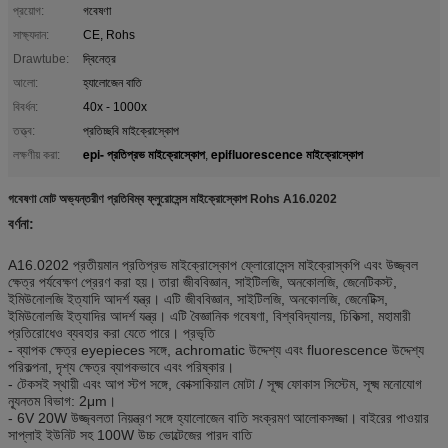
প্রয়োগ:
গবেষণা
সাক্ষ্যদান:
CE, Rohs
Drawtube:
দ্বিনেত্র
আলো:
হ্যালোজেন বাতি
বিবর্ধন:
40x - 1000x
তত্ত্ব:
প্রতিচ্ছবি মাইক্রোস্কোপ
epi- প্রতিপ্রভ মাইক্রোস্কোপ
epifluorescence মাইক্রোস্কোপ
লক্ষণীয় করা:
,
গবেষণা মোট অভ্যন্তরীণ প্রতিবিম্ব ফ্লুরোসেন্স মাইক্রোস্কোপ Rohs A16.0202
বর্ণনা:
A16.0202 প্রতীয়মান প্রতিপ্রভ মাইক্রোস্কোপ ফ্লোরোসেন্স মাইক্রোস্কপি এবং উজ্জ্বল
ক্ষেত্র পর্যবেক্ষণ প্রেরণ করা হয়।
তারা জীববিজ্ঞান, সাইটিলজি, অনকোলজি, জেনেটিকস্ট,
ইমিউনোলজি ইত্যাদি আদর্শ যন্ত্র। এটি জীববিজ্ঞান, সাইটিলজি, অনকোলজি, জেনেটিক্স,
ইমিউনোলজি ইত্যাদির আদর্শ যন্ত্র। এটি বৈজ্ঞানিক গবেষণা, বিশ্ববিদ্যালয়, চিকিত্সা, মহামারী
প্রতিরোধেও ব্যবহার করা যেতে পারে। প্রভৃতি
- ব্যাপক ক্ষেত্র eyepieces সঙ্গে, achromatic উদ্দেশ্য এবং fluorescence উদ্দেশ্য
পরিকল্পনা, দৃশ্য ক্ষেত্র ব্যাপকভাবে এবং পরিষ্কার।
- টেকসই স্থায়ী এবং আপ স্টপ সঙ্গে, কোক্সাকিয়াল মোটা / সূক্ষ্ম ফোকাস সিস্টেম, সূক্ষ্ম মনোযোগ
ন্যূনতম বিভাগ: 2μm।
- 6V 20W উজ্জ্বলতা নিয়ন্ত্রণ সঙ্গে হ্যালোজেন বাতি সংক্রমণ আলোকসজ্জা।
বাইরের পাওয়ার
সাপ্লাই ইউনিট সহ 100W উচ্চ ভোল্টেজের পারদ বাতি