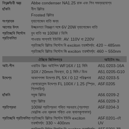
বিদ্যুত্সঁচয়ী যন্ত্র
Abbe condenser NA1.25 রাক এবং পিন সমন্বয়যোগ্য
ছাঁকনি
নীল ফিল্টার
Frosted ফিল্টার
সংগ্রাহক
হ্যালোজেন বাতি জন্য
আলোর উৎস
উজ্জ্বলতা নিয়ন্ত্রণ সঙ্গে 6V 20W হ্যালোজেন বাতি
প্রতিচ্ছবি সিস্টেম
বুধ বাতি ঘর 100W / ডিসি
প্রতিফলিত
পাওয়ার সাপ্লাই ইউনিট: AV: 110V বা 220V
প্রতিচ্ছবি ফিল্টার সিস্টেম বি exciton তরঙ্গদৈর্ঘ্য: 420 ~ 485nm
প্রতিচ্ছবি ফিল্টার সিস্টেম জি exciton তরঙ্গদৈর্ঘ্য: 460 ~ 550nm
ঐচ্ছিক জিনিসপত্র
আইটেম নংঃ.
আই-পীস
ওয়াইড ফিল্ড আইপিস WF16X / 11 মিমি
A51.0203-16A
10X / 20mm বিভক্ত, 0.1 মিমি / ডিভ
A51.0205-G10
উদ্দেশ্য
আকাশগঙ্গা উদ্দেশ্য PL 5X / 0.12 পরিকল্পনা
A52.0203-5
ফ্লোরোসেন্স উদ্দেশ্য FL 100X / 1.25 (স্প্রিং,
A5F.0205
গ্লিসারিন)
ছাঁকনি
সবুজ ফিল্টার
A56.0209-2
হলুদ ফিল্টার
A56.0209-3
প্রতিপ্রভা
100W প্রতিপ্রভা শক্তি সরবরাহ (প্রশস্ত
A5F.0204-3
ভোল্টেজ এবং ধ্রুবক শক্তি এবং ক্যালকুলাফাফ)
প্রতিচ্ছবি প্রতিফলিত
প্রতিচ্ছবি ফিল্টার সিস্টেম ইউভি exciton
A5F.0201-এই
তরঙ্গদৈর্ঘ্য: 330 ~ 400nm
UV
প্রতিচ্ছবি ফিল্টার সিস্টেম ভি exciton তরঙ্গদৈর্ঘ্য:
A5F.0201-ইউ