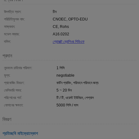
উৎপত্তি স্থল:
চীন
পরিচিতিমুলক নাম:
CNOEC, OPTO-EDU
সাক্ষ্যদান:
CE, Rohs
মডেল নম্বার:
A16.0202
দলিল:
প্রোডাক্ট ব্রোশিওর পিডিএফ
প্রদান
ন্যূনতম চাহিদার পরিমাণ:
1 পিসি
মূল্য:
negotiable
প্যাকেজিং বিবরণ:
কার্টন প্যাকিং, পরিবহন পরিবহন জন্য
ডেলিভারি সময়:
5 ~ 20 দিন
পরিশোধের শর্ত:
টি / টি, ওয়েস্ট ইউনিয়ন, পেপ্যাল
যোগানের ক্ষমতা:
5000 পিসি / মাস
বিবরণ
প্রতিচ্ছবি মাইক্রোস্কোপ