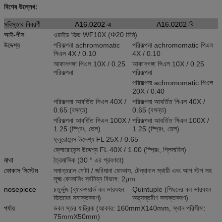
বিশেষ উল্লেখ:
সবিস্তার বিবরণী
A16.0202-এ
A16.0202-বি
আই-পীস
ওয়াইড ফিল্ড WF10X (Φ20 মিমি)
উদ্দেশ্য
পরিকল্পনা achromomatic
পরিকল্পনা achromomatic পিএল
পিএল 4X / 0.10
4X / 0.10
আকাশগঙ্গা পিএল 10X / 0.25
আকাশগঙ্গা পিএল 10X / 0.25
পরিকল্পনা
পরিকল্পনা
পরিকল্পনা achromomatic পিএল
20X / 0.40
পরিকল্পনা আবর্তিত পিএল 40X /
পরিকল্পনা আবর্তিত পিএল 40X /
0.65 (বসন্ত)
0.65 (বসন্ত)
পরিকল্পনা আবর্তিত পিএল 100X /
পরিকল্পনা আবর্তিত পিএল 100X /
1.25 (স্প্রিং, তেল)
1.25 (স্প্রিং, তেল)
ফ্লুরোসেন্স উদ্দেশ্য FL 25X / 0.65
ফ্লোরোসেন্স উদ্দেশ্য FL 40X / 1.00 (স্প্রিং, গ্লিসারিন)
মাথা
ত্রৈমাসিক (30 ° এর প্রবণতা)
ফোকাস সিস্টেম
সমান্তরাল মোটা / জরিমানা ফোকাস, টেন্যানাল স্থায়ী এবং আপ স্টপ সহ
সূক্ষ্ম ফোকাসিং সর্বনিম্ন বিভাগ: 2μm
nosepiece
চতুর্ভুজ (ব্যাকওয়ার্ড বল ভারবহন
Quintuple (পিছনের বল ভারবহন
ভিতরের সনাক্তকরণ)
অভ্যন্তরীণ সনাক্তকরণ)
পর্যায়
ডবল স্তর যান্ত্রিক (আকার: 160mmX140mm, স্থান পরিসীমা:
75mmX50mm)