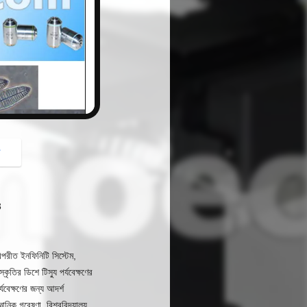
button
গ
3
িপরীত ইনফিনিটি সিস্টেম,
্কৃতির ডিশে টিস্যু পর্যবেক্ষণের
যবেক্ষণের জন্য আদর্শ
্ঞানিক গবেষণা, বিশ্ববিদ্যালয়,