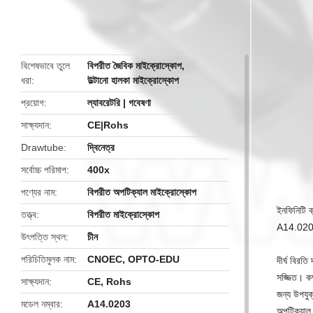
butto
বিশেষভাবে তুলে
বিপরীত জৈবিক মাইক্রোস্কোপ
,
ধরা
উল্টানো হালকা মাইক্রোস্কোপ
প্রয়োগ
ল্যাবরেটরি | গবেষণা
সাক্ষ্যদান
CE|Rohs
Drawtube
দ্বিনেত্র
সর্বোচ্চ পরিমাপ
400x
পণ্যের নাম
বিপরীত অপটিক্যাল মাইক্রোস্কোপ
ইনফিনিটি ব
তত্ত্ব
বিপরীত মাইক্রোস্কোপ
A14.0203 
উৎপত্তি স্থল
চীন
পরিচিতিমুলক নাম
CNOEC, OPTO-EDU
দীর্ঘ বিরত
সজ্জিত।
কম
সাক্ষ্যদান
CE, Rohs
জন্য উপযুক
মডেল নম্বার
A14.0203
অপটিক্যাল 