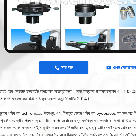
n
দাম পান
এখন যোগাযো
্রাইট ফিল্ড অবজেক্ট ইনভার্টেড অপটিকাল মাইক্রোস্কোপ ফেজ কনট্রাস্ট মাইক্রোস্কোপ এ 14.020
বিপরীত ফেজ কনট্রাস্ট মাইক্রোস্কোপ, নতুন ডিজাইন 2014।
ি দূরত্ব পরিকল্পনা achromatic উদ্দেশ্য, এবং বিস্তৃত ক্ষেত্র পরিকল্পনা eyepieces সহ চমৎকার ব
্প্যাক্ট এবং স্থায়ী প্রধান ফ্রেম শরীর শক প্রতিরোধের জন্য অঙ্গবিন্যাস।
কনসারার সিস্টেমটি উচ্চ সংস
্ত হালকা পথের মধ্যে বা বাইরে স্যুইচ করার জন্য ডিজাইন করা হয়েছে।
এটি সেলটিস্যুতে মাইক্রো পর্
যন্ত্র এবং সংশ্লেষিত তরল টিস্যু, সংস্কৃতির থালা টিস্যুতে গতিশীল পর্যবেক্ষণ এমনকি আদর্শ।
এটি বৈজ