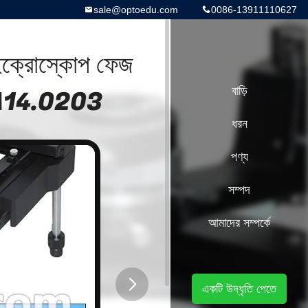
sale@optoedu.com
0086-13911110627
াইক্রোস্কোপ ফেজ
ল্ড A14.0203
বাড়ি
ধরন
পণ্য
সম্পদ
আমাদের সম্পর্কে
একটি উদ্ধৃতি পেতে