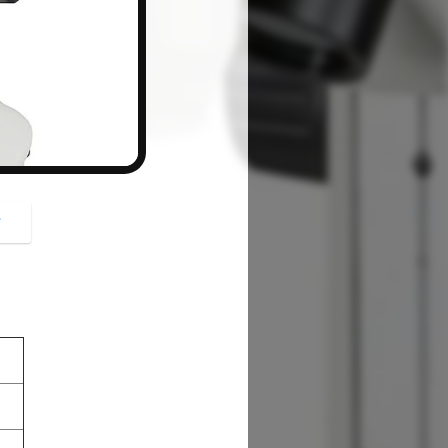
button
গ