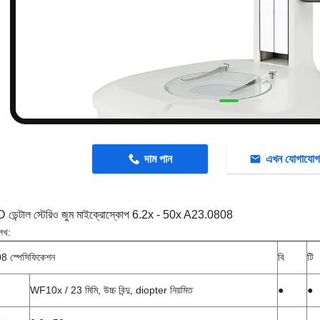
n
দাম পান
এখন যোগাযো
েন্টাল স্টেরিও জুম মাইক্রোস্কোপ 6.2x - 50x A23.0808
েখ:
 স্পেসিফিকেশন
বি
টি
WF10x / 23 মিমি, উচ্চ বিন্দু, diopter নিয়মিত
●
●