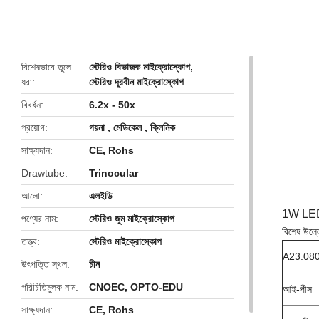
butto
বিশেষভাবে তুলে
স্টেরিও বিভাজক মাইক্রোস্কোপ
,
ধরা
স্টেরিও দূরবীন মাইক্রোস্কোপ
বিবর্ধন
6.2x - 50x
প্রয়োগ
গয়না , মেডিকেল , ক্লিনিক
সাক্ষ্যদান
CE, Rohs
Drawtube
Trinocular
আলো
এলইডি
1W LED ড
পণ্যের নাম
স্টেরিও জুম মাইক্রোস্কোপ
বিশেষ উল্ল
তত্ত্ব
স্টেরিও মাইক্রোস্কোপ
A23.0808
উৎপত্তি স্থল
চীন
পরিচিতিমুলক নাম
CNOEC, OPTO-EDU
আই-পীস
সাক্ষ্যদান
CE, Rohs