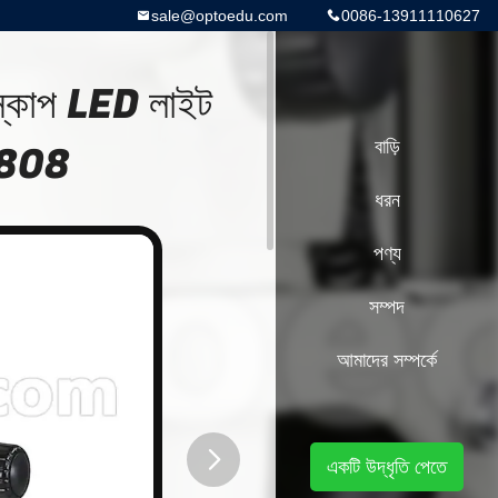
sale@optoedu.com
0086-13911110627
স্কোপ LED লাইট
.0808
বাড়ি
ধরন
পণ্য
সম্পদ
আমাদের সম্পর্কে
একটি উদ্ধৃতি পেতে